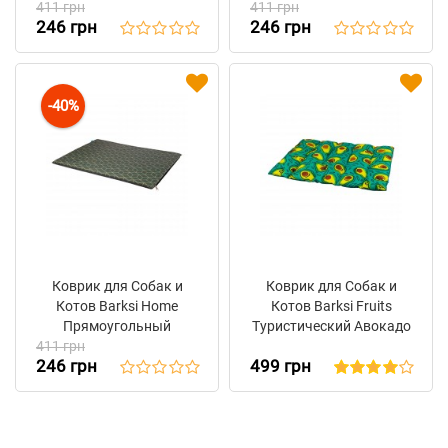
411 грн
Геометрия Серый
411 грн
Геометрия Коричневый
246 грн
246 грн
-40%
Коврик для Собак и
Коврик для Собак и
Котов Barksi Home
Котов Barksi Fruits
Прямоугольный
Туристический Авокадо
411 грн
Геометрия Зелёный
246 грн
499 грн