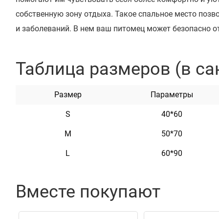
собственную зону отдыха. Такое спальное место позв
и заболеваний. В нем ваш питомец может безопасно от
пылью и бактериями.
Наши мягкие места для животных изготовлены из вы
Таблица размеров (в са
"Оксфорд" и сверхлегкого гипоаллергенного синтепоно
метриал легко чистится и не впитывает запахи. Лежак
Размер
Параметры
являются важным элементом здоровья вашего питомц
S
40*60
поддержку для их костей и суставов. Очень важно, ч
дней начал привыкать к своему месту отдыха. Лежак
M
50*70
различных дизайнах, формах и размерах.
L
60*90
Характеристики
Вместе покупают
Цвет
Коричневый