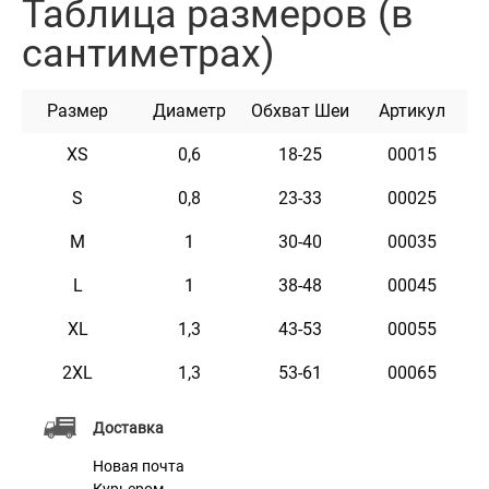
Таблица размеров (в
приятный глянец и гладкую фактуру. Доступен в
сантиметрах)
различных цветах и ​​размерах.
Размер
Диаметр
Обхват Шеи
Артикул
XS
0,6
18-25
00015
S
0,8
23-33
00025
M
1
30-40
00035
L
1
38-48
00045
XL
1,3
43-53
00055
2XL
1,3
53-61
00065
Доставка
Новая почта