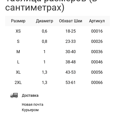
приятный глянец и гладкую фактуру. Доступен в
сантиметрах)
различных цветах и ​​размерах.
Размер
Диаметр
Обхват Шеи
Артикул
XS
0,6
18-25
00016
S
0,8
23-33
00026
M
1
30-40
00036
L
1
38-48
00046
XL
1,3
43-53
00056
2XL
1,3
53-61
00066
Доставка
Новая почта
Курьером