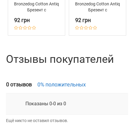
Bronzedog Сotton Antiq
Bronzedog Сotton Antiq
Брезент c
Брезент c
Хромированной
Хромированной
92 грн
92 грн
Металлической
Металлической
Пряжкой Армейский
Пряжкой Голубой
Отзывы покупателей
0 отзывов
0% положительных
Показаны 0-0 из 0
Ещё никто не оставил отзывов.