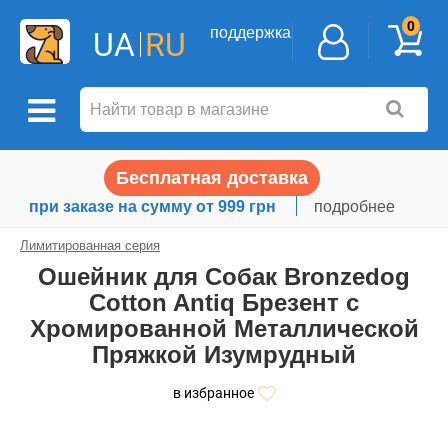
0
поддержка
UA
RU
Бесплатная доставка
при заказе на сумму от 999 грн
подробнее
Лимитированная серия
Ошейник для Собак Bronzedog
Сotton Antiq Брезент c
Хромированной Металлической
Пряжкой Изумрудный
в избранное