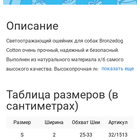
Описание
Светоотражающий ошейник для собак Bronzedog
Cotton очень прочный, надежный и безопасный.
Выполнен из натурального материала х/б самого
показать еще
высокого качества. Высокопрочная лента х/б, из
которой изготовлен ошейник, не теряет цвет при
стирке и не выгорает на солнце. Ошейник
Таблица размеров (в
укомплектован прочной металлической пряжкой с
сантиметрах)
возможностью нанесения гравировки. На пряжке
можно награвировать любую информацию,
Размер
Ширина
Обхват Шеи
Артикул
например: кличка домашнего животного, контактные
данные, адрес, номер микрочипа и т.п. Текст
S
2
25-33
32/1513