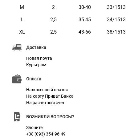
наносится с помощью лазера, поэтому со временем
M
2
30-40
33/1513
он не стирается и не тускнеет. Этот ошейник
L
2,5
35-45
34/1513
приятный на ощупь, имеет два ряда
светоотражающих элементов и не боится воды. Он
XL
2,5
43-66
38/1513
практичен и неприхотлив в уходе.
Доставка
Новая почта
Курьером
Оплата
Наложенный платеж
На карту Приват Банка
На расчетный счет
ВОЗНИКЛИ ВОПРОСЫ?
Звоните:
+38 (093) 354-96-49