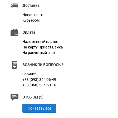
Доставка
высокоточное лазерное оборудование, что позволяет
Новая почта
добиться качественного оформления выбранной
Курьером
Вами надписи. Нанесенная таким образом надпись
не затирается и не тускнеет в процессе носки.
Оплата
Наложенный платеж
На карту Приват Банка
Характеристики
На расчетный счет
ВОЗНИКЛИ ВОПРОСЫ?
Материал
Нержавеющая Сталь
Звоните:
+38 (093) 354-96-49
+38 (068) 384-50-16
ОТЗЫВЫ (5)
Показать все