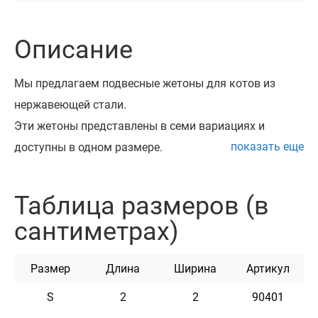
Описание
Мы предлагаем подвесные жетоны для котов из
нержавеющей стали.
Эти жетоны представлены в семи вариациях и
показать еще
доступны в одном размере.
Такой адресник можно закрепить на любом
ошейнике с помощью заводного кольца, которое
Таблица размеров (в
идет в комплекте.
сантиметрах)
Все наши адресники проходят процесс шлифовки и
полировки, при которой края обрабатываются таким
Размер
Длина
Ширина
Артикул
образом, чтобы предотвратить повреждение шерсти
Вашего питомца.
S
2
2
90401
Для нанесения гравировки мы используем