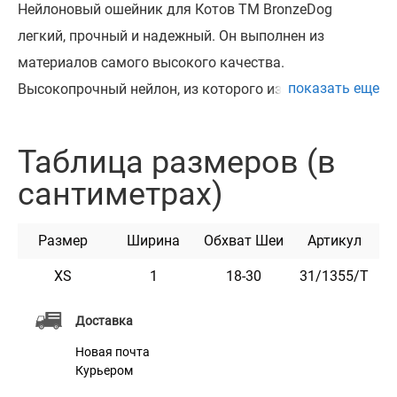
Нейлоновый ошейник для Котов ТМ BronzeDog
легкий, прочный и надежный. Он выполнен из
материалов самого высокого качества.
показать еще
Высокопрочный нейлон, из которого изготовлен
ошейник, не теряет цвет при стирке и не выгорает на
солнце.
Таблица размеров (в
Ошейник укомплектован прочной металлической
сантиметрах)
пряжкой.
Этот ошейник мягкий на ощупь, гибкий и не боится
Размер
Ширина
Обхват Шеи
Артикул
воды. Он практичен и неприхотлив в уходе.
Доступен в разных расцветках.
XS
1
18-30
31/1355/Т
Доставка
Характеристики
Новая почта
Курьером
Материал
Нейлон