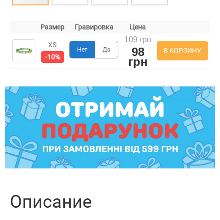
Размер
Гравировка
Цена
109 грн
XS
98
Нет
Да
В КОРЗИНУ
-10%
грн
Описание