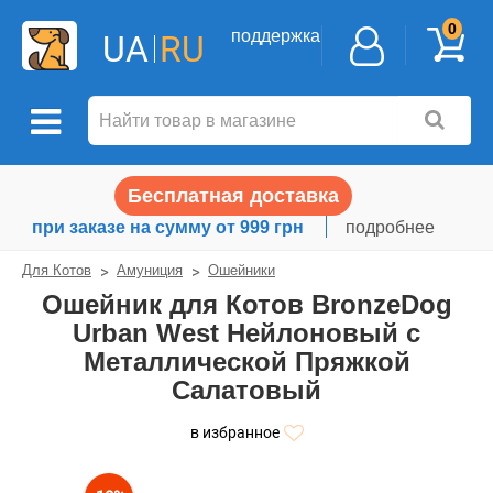
0
поддержка
UA
RU
Бесплатная доставка
при заказе на сумму от 999 грн
подробнее
Для Котов
Амуниция
Ошейники
Ошейник для Котов BronzeDog
Urban West Нейлоновый c
Металлической Пряжкой
Салатовый
в избранное