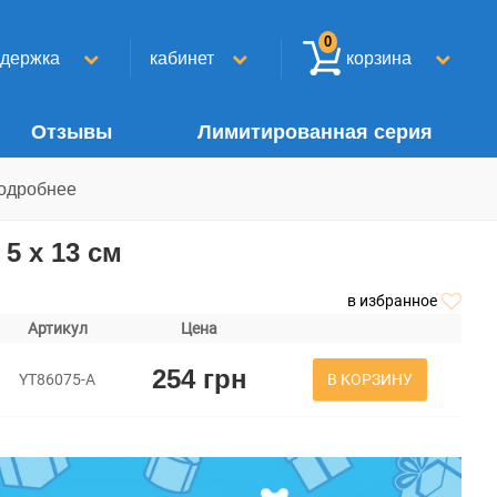
0
ддержка
кабинет
корзина
Отзывы
Лимитированная серия
одробнее
5 х 13 см
в избранное
Артикул
Цена
254 грн
В КОРЗИНУ
YT86075-A