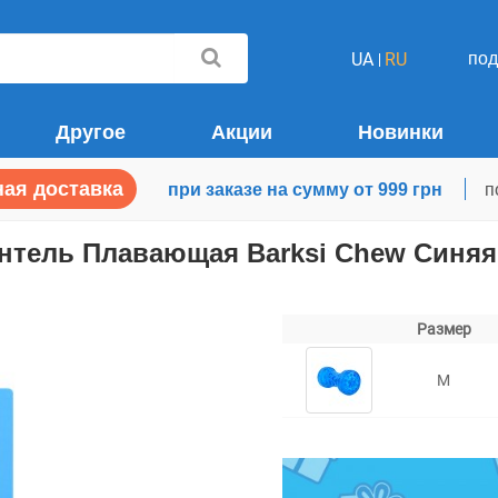
по
UA
RU
Другое
Акции
Новинки
ая доставка
при заказе на сумму от 999 грн
п
нтель Плавающая Barksi Chew Синяя 
Размер
M