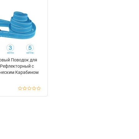
овый Поводок для
 Рефлекторный с
ческим Карабином
ке Barksi Голубой