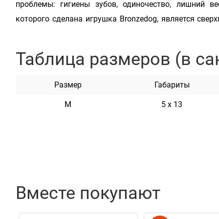
проблемы: гигиены зубов, одиночество, лишний ве
которого сделана игрушка Bronzedog, является све
внешних силовых воздействий. Материал являетс
стойким к воздействию ультрафиолета и воды, у него
Таблица размеров (в са
серии CHEW сделаны из достаточно эластичного
удачным мотиватором животному для активной игры 
Размер
Габариты
Подходит всем породам собак.
M
5 х 13
Характеристики
Вместе покупают
Материал
TPR (Термопластичная резина)
Цвет
Синий