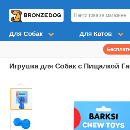
Для Собак
Для Котов
Бесплатн
Игрушка для Собак с Пищалкой Га
❮