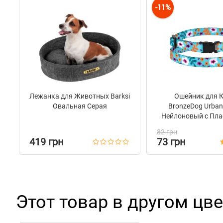
-11%
Лежанка для Животных Barksi
Ошейник для 
Овальная Серая
BronzeDog Urba
Нейлоновый с Пла
Пряжкой и Колок
82 грн
Ментол
419 грн
73 грн
Этот товар в другом цве