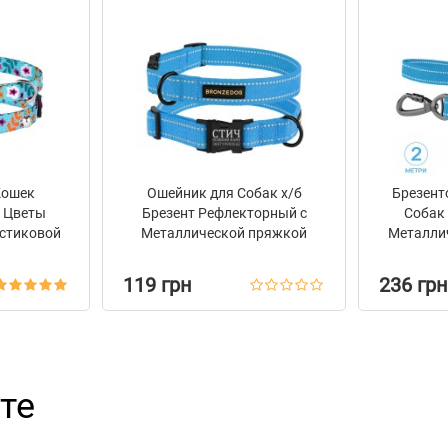
Кошек
Ошейник для Собак х/б
Брезент
n Цветы
Брезент Рефлекторный c
Собак
стиковой
Металлической пряжкой
Металли
ольчиком
Bronzedog Сotton Голубой
на Зам
119 грн
236 грн
те