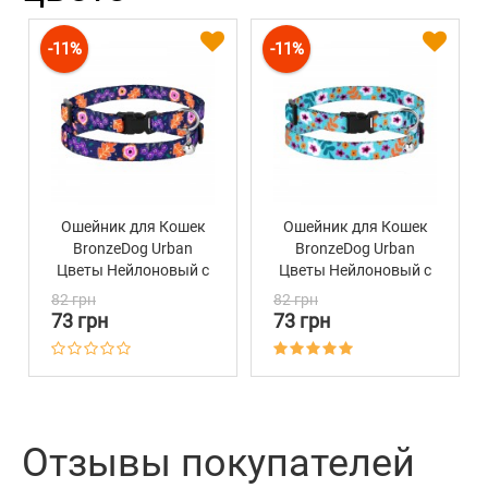
-11%
-11%
Ошейник для Кошек
Ошейник для Кошек
BronzeDog Urban
BronzeDog Urban
Цветы Нейлоновый с
Цветы Нейлоновый с
Пластиковой
Пластиковой
82 грн
82 грн
Пряжкой и
Пряжкой и
73 грн
73 грн
Колокольчиком
Колокольчиком
Синий
Ментол
Отзывы покупателей