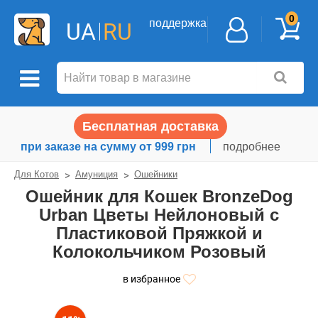
0
поддержка
UA
RU
Бесплатная доставка
при заказе на сумму от 999 грн
подробнее
Для Котов
Амуниция
Ошейники
Ошейник для Кошек BronzeDog
Urban Цветы Нейлоновый с
Пластиковой Пряжкой и
Колокольчиком Розовый
в избранное