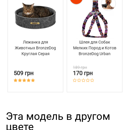
Лежанка для
Шлея для Собак
Животных BronzeDog
Мелких Пород и Котов
Круглая Серая
BronzeDog Urban
Этническая
Фиолетовая
189 грн
509 грн
170 грн
Эта модель в другом
цвете