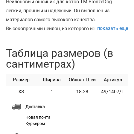
Нейлоновый ошейник для котов ТМ BronzeDog
легкий, прочный и надежный. Он выполнен из
материалов самого высокого качества.
показать еще
Высокопрочный нейлон, из которого изготовлен
ошейник, не теряет цвет при стирке и не выгорает на
солнце.
Таблица размеров (в
Ошейник укомплектован пластиковой пряжкой,
сантиметрах)
которая раскрывается при натяжении.
Этот ошейник мягкий на ощупь, гибкий и не боится
Размер
Ширина
Обхват Шеи
Артикул
воды. Он практичен и неприхотлив в уходе.
Доступен в разных расцветках.
XS
1
18-28
49/1407/Т
Доставка
Новая почта
Курьером