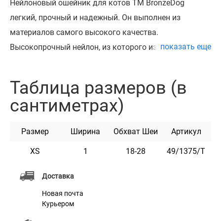
Нейлоновый ошейник для котов ТМ BronzeDog
легкий, прочный и надежный. Он выполнен из
материалов самого высокого качества.
показать еще
Высокопрочный нейлон, из которого изготовлен
ошейник, не теряет цвет при стирке и не выгорает на
солнце.
Таблица размеров (в
Ошейник укомплектован пластиковой пряжкой,
сантиметрах)
которая раскрывается при натяжении и резинкой,
что обеспечивает безопастность животного.
Размер
Ширина
Обхват Шеи
Артикул
Этот ошейник мягкий на ощупь, гибкий и не боится
воды. Он практичен и неприхотлив в уходе.
XS
1
18-28
49/1375/Т
Доступен в разных расцветках.
Доставка
Новая почта
Курьером