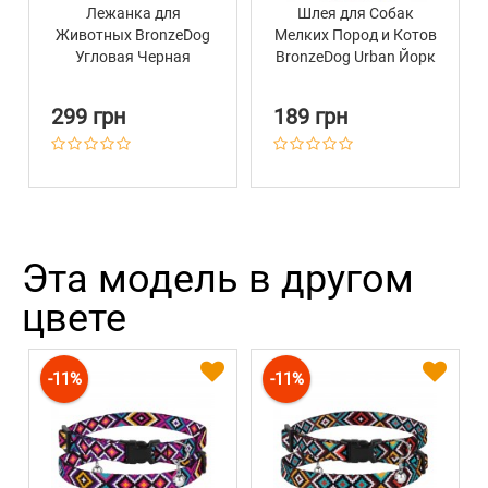
Лежанка для
Шлея для Собак
Животных BronzeDog
Мелких Пород и Котов
Угловая Черная
BronzeDog Urban Йорк
Ментол
299 грн
189 грн
Эта модель в другом
цвете
-11%
-11%