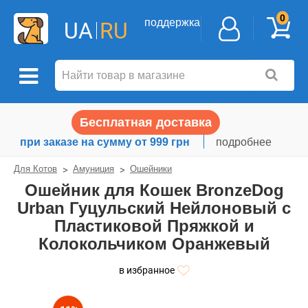
0
поддержка
UA
RU
Бесплатная доставка
при заказе на сумму от 999 грн
подробнее
Для Котов
Амуниция
Ошейники
Ошейник для Кошек BronzeDog
Urban Гуцульский Нейлоновый c
Пластиковой Пряжкой и
Колокольчиком Оранжевый
в избранное