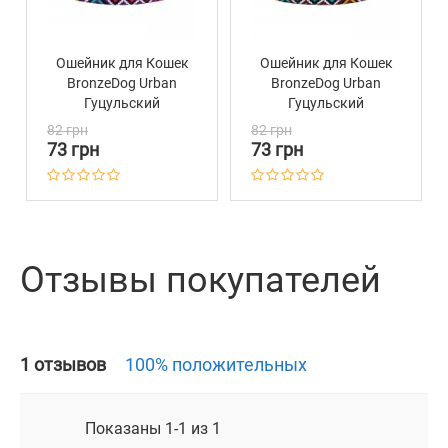
Ошейник для Кошек
Ошейник для Кошек
BronzeDog Urban
BronzeDog Urban
Гуцульский
Гуцульский
Нейлоновый c
Нейлоновый c
82 грн
82 грн
Пластиковой
Пластиковой
73 грн
73 грн
Пряжкой и
Пряжкой и
Колокольчиком
Колокольчиком
Фиолетовый
Ментол
Отзывы покупателей
1 отзывов
100% положительных
Показаны 1-1 из 1