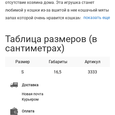
отсутствие хозяина дома. Эта игрушка станет
любимой у кошки из-за вшитой в нее кошачьей мяты
показать еще
запах которой очень нравится кошкам, и
колокольчик звук которого приводит кошку в
азарное состояние. Отдайте игрушку кошкам и
Таблица размеров (в
наблюдайте с каким удовольствием они играют с
сантиметрах)
ней. Продаётся упаковкой по 3 шт. Размер упаковки
21.5*15 см.
Размер
Габариты
Артикул
S
16,5
3333
Характеристики
Доставка
Материал
Плюш
Новая почта
Курьером
Цвет
Разноцветный
Оплата