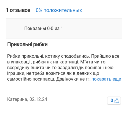
1 отзывов
0% положительных
Показаны 0-0 из 1
Прикольні рибки
Рибки прикольні, котику сподобались. Прийшло все
в упаковці , рибки як на картинці. М"ята чи то
всередину вшита чи то заздалегідь посипані нею
іграшки, не треба возитися як в деяких що
самостійно посипаєш. Дзвіночки не голосні тож не
показать еще
будуть дратувати якщо котик вирішить погратися
вночі
Замовленням дуже задоволена, окремо классно що
Катерина,
02.12.24
0
українського виробництва