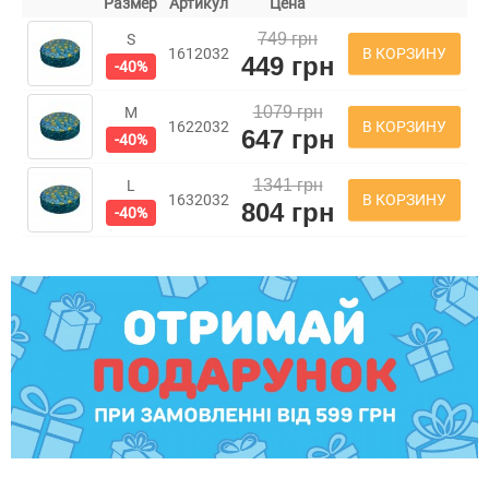
Размер
Артикул
Цена
749 грн
S
В КОРЗИНУ
1612032
449 грн
-40%
1079 грн
M
В КОРЗИНУ
1622032
647 грн
-40%
1341 грн
L
В КОРЗИНУ
1632032
804 грн
-40%