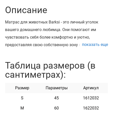
Описание
Матрас для животных Barksi - это личный уголок
вашего домашнего любимца. Они помогают им
чувствовать себя более комфортно и уютно,
показать еще
предоставляя свою собственную зону отдыха. Такое
спальное место позволяет снизить риск инфекций и
заболеваний. В нем ваш питомец может безопасно
Таблица размеров (в
отдыхать, не контактируя с пылью и бактериями.
сантиметрах):
Наши мягкие места для животных изготовлены из
высококачественного полиэстра "Оксфорд" и
Размер
Параметры
Артикул
сверхлегкого гипоаллергенного синтепонового
наполнителя. Этот метриал легко чистится и не
S
45
1612032
впитывает запахи. Лежаки очень теплые и мягкие.
M
60
1622032
Дно матраса имеет специальное прорезиненное