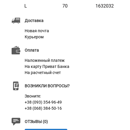
L
70
1632032
покрытие, что позволяет им не скользить по полу.
Они являются важным элементом здоровья вашего
Доставка
питомца, обеспечивая комфорт и поддержку для их
Новая почта
костей и суставов. Очень важно, чтобы ваш любимец
Курьером
с первых дней начал привыкать к своему месту
Оплата
отдыха. Лежаки Оксфорд доступны в различных
дизайнах, формах и размерах.
Наложенный платеж
На карту Приват Банка
На расчетный счет
ВОЗНИКЛИ ВОПРОСЫ?
Звоните:
+38 (093) 354-96-49
+38 (068) 384-50-16
ОТЗЫВЫ (0)