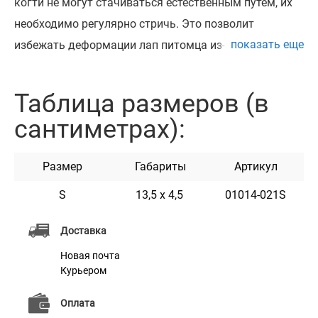
когти не могут стачиваться естественным путем, их
необходимо регулярно стричь. Это позволит
показать еще
избежать деформации лап питомца из-за чрезмерно
отросших когтей. Когтерез Bronzedog предназначен
для комфортного подстригания когтей собак средних
Таблица размеров (в
и крупных пород, а пилочка которая расположена в
сантиметрах):
ручке позволит нашлифовать когти при
необходимости. Лезвие с лазерной заточкой
Размер
Габариты
Артикул
длительное время будет оставаться достаточно
острым. Когтерез Bronzedog – незаменимая и
S
13,5 х 4,5
01014-021S
необходимая вещь для ухода за домашним
Доставка
питомцем.
Новая почта
Курьером
Оплата
Характеристики