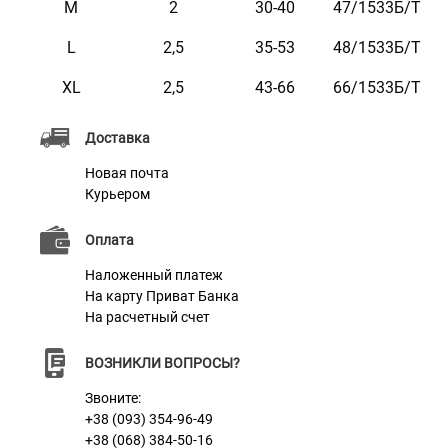
M
2
30-40
47/1533Б/Т
он не стирается и не тускнеет. Этот ошейник
L
2,5
35-53
48/1533Б/Т
приятный на ощупь, имеет два ряда
светоотражающих элементов и не боится воды. Он
XL
2,5
43-66
66/1533Б/Т
практичен и неприхотлив в уходе.
Доставка
Новая почта
Характеристики
Курьером
Оплата
Материал
Брезент
Наложенный платеж
Фурнитура
Металл
На карту Приват Банка
На расчетный счет
ВОЗНИКЛИ ВОПРОСЫ?
Звоните:
+38 (093) 354-96-49
+38 (068) 384-50-16