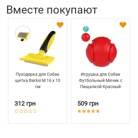
Вместе покупают
Пуходерка для Собак
Игрушка для Собак
щетка Barksi M 16 х 10
Футбольный Мячик с
см
Пищалкой Красный
Bronzedog Chew 15,2
см
312 грн
509 грн