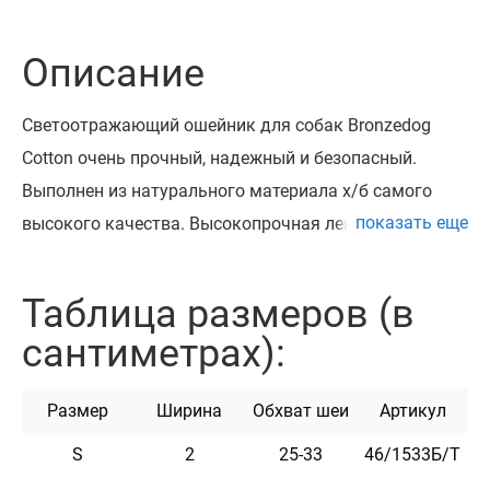
Описание
Светоотражающий ошейник для собак Bronzedog
Cotton очень прочный, надежный и безопасный.
Выполнен из натурального материала х/б самого
показать еще
высокого качества. Высокопрочная лента х/б, из
которой изготовлен ошейник, не теряет цвет при
стирке и не выгорает на солнце. Ошейник
Таблица размеров (в
укомплектован прочной металлической пряжкой с
сантиметрах):
возможностью нанесения гравировки. На пряжке
можно награвировать любую информацию,
Размер
Ширина
Обхват шеи
Артикул
например: кличка домашнего животного, контактные
данные, адрес, номер микрочипа и т.п. Текст
S
2
25-33
46/1533Б/Т
наносится с помощью лазера, поэтому со временем