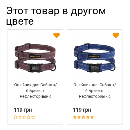
Этот товар в другом
цвете
Ошейник для Собак х/
Ошейник для Собак х/
б Брезент
б Брезент
Рефлекторный c
Рефлекторный c
Металлической
Металлической
пряжкой Bronzedog
пряжкой Bronzedog
119 грн
119 грн
Сotton Черри
Сotton Синий