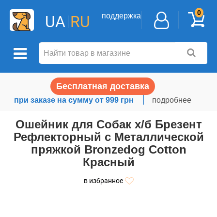
0
поддержка
UA
RU
Бесплатная доставка
при заказе на сумму от 999 грн
подробнее
Ошейник для Собак х/б Брезент
Рефлекторный c Металлической
пряжкой Bronzedog Сotton
Красный
в избранное