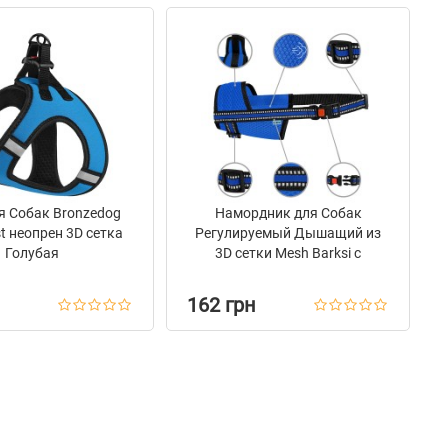
я Собак Bronzedog
Намордник для Собак
st неопрен 3D сетка
Регулируемый Дышащий из
Голубая
3D сетки Mesh Barksi с
Светоотражающими
вставками Синий
162 грн