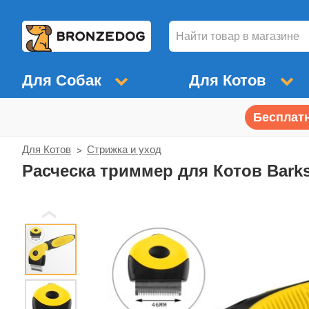
Для Собак
Для Котов
Бесплатн
Для Котов
Стрижка и уход
Расческа триммер для Котов Barks
❮