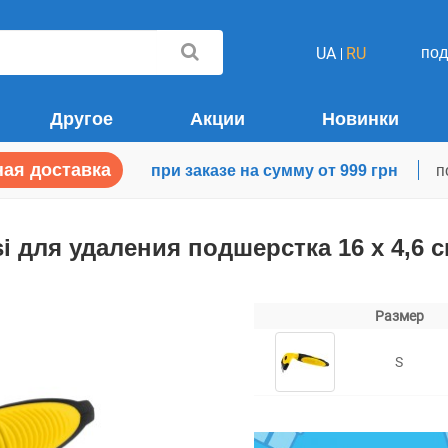
по
UA
RU
Другое
Акции
Новинки
ая доставка
при заказе на сумму от 999 грн
п
i для удаления подшерстка 16 х 4,6 
Размер
S