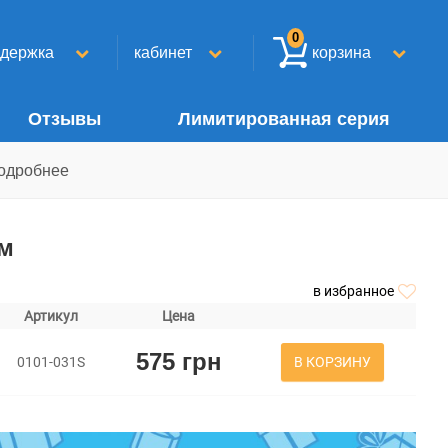
0
ддержка
кабинет
корзина
Отзывы
Лимитированная серия
одробнее
см
в избранное
Артикул
Цена
575 грн
В КОРЗИНУ
0101-031S