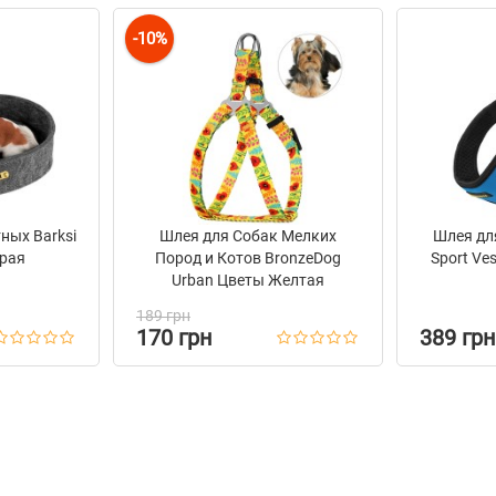
-10%
ных Barksi
Шлея для Собак Мелких
Шлея дл
рая
Пород и Котов BronzeDog
Sport Ve
Urban Цветы Желтая
189 грн
170 грн
389 грн