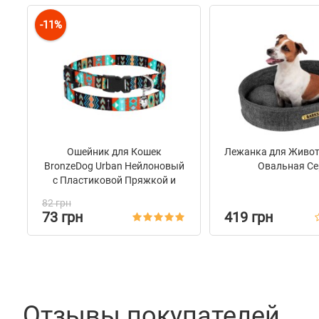
-11%
Ошейник для Кошек
Лежанка для Живот
BronzeDog Urban Нейлоновый
Овальная Се
с Пластиковой Пряжкой и
Колокольчиком Ацтеки
82 грн
73 грн
419 грн
Отзывы покупателей