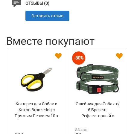
ОТЗЫВЫ (0)
Оставить отзыв
Вместе покупают
-30%
Когтерез для Собак и
Ошейник для Собак х/
Котов Bronzedog с
б Брезент
Прямым Лезвием 10 х
Рефлекторный c
6,5 см
Пластиковой пряжкой
Bronzedog Сotton Хаки
83 грн