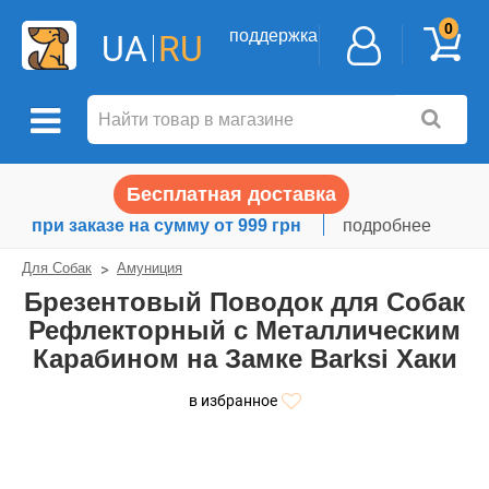
0
поддержка
UA
RU
Бесплатная доставка
при заказе на сумму от 999 грн
подробнее
Для Собак
Амуниция
Брезентовый Поводок для Собак
Рефлекторный с Металлическим
Карабином на Замке Barksi Хаки
в избранное