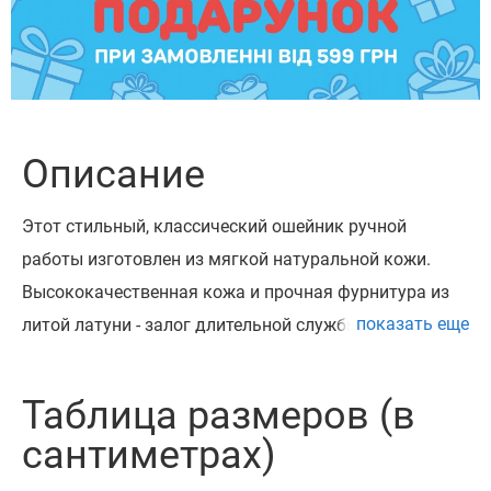
Описание
Этот стильный, классический ошейник ручной
работы изготовлен из мягкой натуральной кожи.
Высококачественная кожа и прочная фурнитура из
показать еще
литой латуни - залог длительной службы изделия.
Литая латунная фурнитура очень износостойкая и
прочная.
Таблица размеров (в
Этот ошейник может быть укомплектован
сантиметрах)
адресником из латуни на заклепках с возможностью
нанесения до 4 строк текста в зависимости от его