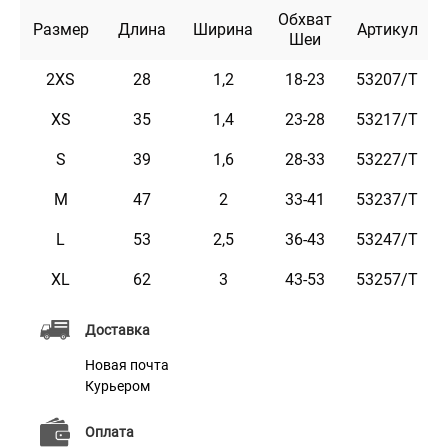
Обхват
размера.
Размер
Длина
Ширина
Артикул
Шеи
Текст наносится высокоточным лазерным
2XS
28
1,2
18-23
53207/T
оборудованием.
Ошейник доступен в цветах: черный, горчичный,
XS
35
1,4
23-28
53217/T
коричневый, красный, бирюзовый, розовый и
S
39
1,6
28-33
53227/T
фиолетовый.
M
47
2
33-41
53237/T
L
53
2,5
36-43
53247/T
Характеристики
XL
62
3
43-53
53257/T
Материал
Натуральная кожа
Доставка
Пряжка
Литая Латунь
Новая почта
Курьером
Цвет
Розовый
Оплата