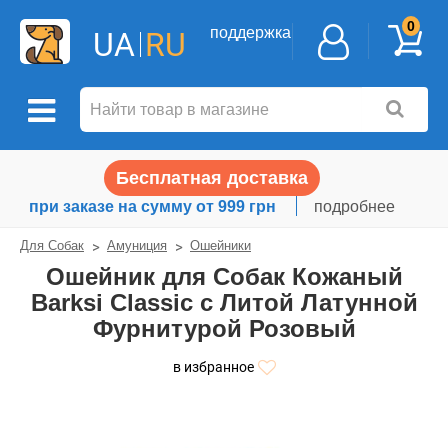
0
поддержка
UA
RU
Бесплатная доставка
при заказе на сумму от 999 грн
подробнее
Для Собак
Амуниция
Ошейники
Ошейник для Собак Кожаный
Barksi Classic с Литой Латунной
Фурнитурой Розовый
в избранное