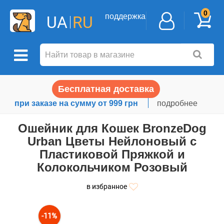
0
поддержка
UA
RU
Бесплатная доставка
при заказе на сумму от 999 грн
подробнее
Ошейник для Кошек BronzeDog
Urban Цветы Нейлоновый с
Пластиковой Пряжкой и
Колокольчиком Розовый
в избранное
-11%