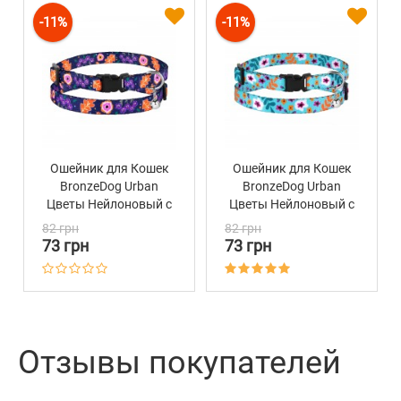
-11%
-11%
Ошейник для Кошек
Ошейник для Кошек
BronzeDog Urban
BronzeDog Urban
Цветы Нейлоновый с
Цветы Нейлоновый с
Пластиковой
Пластиковой
82 грн
82 грн
Пряжкой и
Пряжкой и
73 грн
73 грн
Колокольчиком
Колокольчиком
Синий
Ментол
Отзывы покупателей