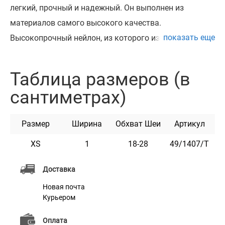
легкий, прочный и надежный. Он выполнен из
материалов самого высокого качества.
показать еще
Высокопрочный нейлон, из которого изготовлен
ошейник, не теряет цвет при стирке и не выгорает на
солнце.
Таблица размеров (в
Ошейник укомплектован пластиковой пряжкой,
сантиметрах)
которая раскрывается при натяжении.
Этот ошейник мягкий на ощупь, гибкий и не боится
Размер
Ширина
Обхват Шеи
Артикул
воды. Он практичен и неприхотлив в уходе.
Доступен в разных расцветках.
XS
1
18-28
49/1407/Т
Доставка
Новая почта
Курьером
Характеристики
Оплата