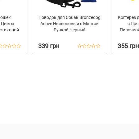
Кошек
Поводок для Собак Bronzedog
Когтерез 
n Цветы
Active Нейлоновый с Мягкой
с Пр
стиковой
Ручкой Черный
Пилочкой
ольчиком
339 грн
355 грн