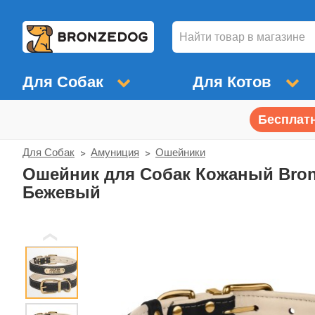
Для Собак
Для Котов
Бесплатн
Для Собак
Амуниция
Ошейники
Ошейник для Собак Кожаный Bron
Бежевый
❮