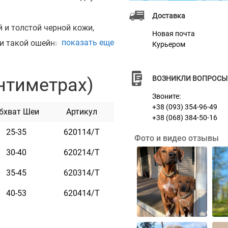
Доставка
 и толстой черной кожи,
Новая почта
показать еще
и такой ошейник подбит
Курьером
тся очень красиво и
нтиметрах)
ВОЗНИКЛИ ВОПРОСЫ
, на котором
Звоните:
 от его размера. Текст
+38 (093) 354-96-49
бхват Шеи
Артикул
+38 (068) 384-50-16
 не потускнеет в процессе
25-35
620114/Т
Фото и видео отзывы
урой, которая крайне прочна
30-40
620214/Т
ник отлично подойдет как
35-45
620314/Т
од.
40-53
620414/Т
й, фиолетовый, оранжевый,
ыполнен в коричневом цвете.
рьте обхват шеи вашей