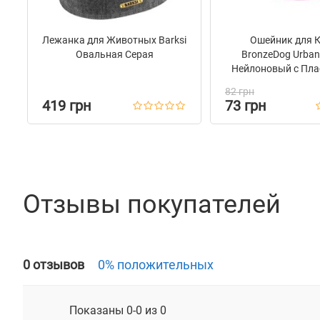
Лежанка для Животных Barksi
Ошейник для 
Овальная Серая
BronzeDog Urba
Нейлоновый с Пла
Пряжкой и Колок
82 грн
Розовый
419 грн
73 грн
Отзывы покупателей
0 отзывов
0% положительных
Показаны 0-0 из 0