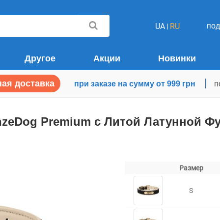
по
UA
RU
Другое
Акции
Новинки
ая доставка
при заказе на сумму от 999 грн
п
zeDog Premium с Литой Латунной Ф
Размер
S