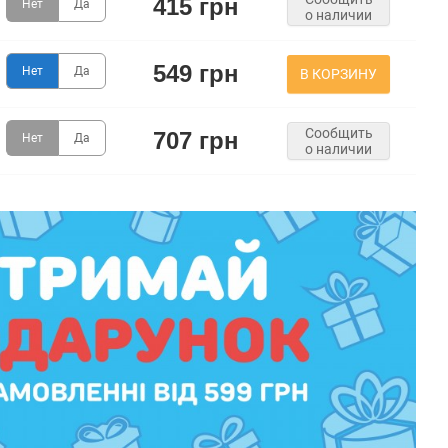
415 грн
Нет
Да
о наличии
549 грн
Нет
Да
В КОРЗИНУ
Сообщить
707 грн
Нет
Да
о наличии