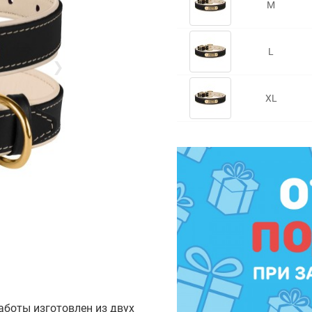
M
L
❯
XL
аботы изготовлен из двух