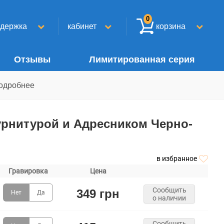
0
ддержка
кабинет
корзина
Отзывы
Лимитированная серия
одробнее
урнитурой и Адресником Черно-
в избранное
Гравировка
Цена
Сообщить
349 грн
Нет
Да
о наличии
Сообщить