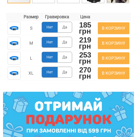
Размер
Гравировка
Цена
185
Нет
Да
В КОРЗИНУ
S
грн
219
Нет
Да
В КОРЗИНУ
M
грн
253
Нет
Да
В КОРЗИНУ
L
грн
270
Нет
Да
В КОРЗИНУ
XL
грн