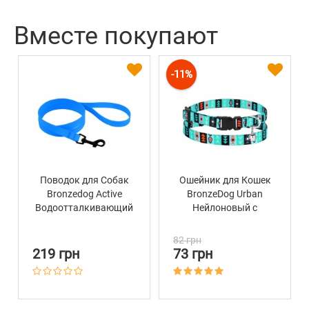
Цвет
Синий
Вместе покупают
-11%
Поводок для Собак
Ошейник для Кошек
Bronzedog Active
BronzeDog Urban
Водоотталкивающий
Нейлоновый с
с Защитным
Пластиковой
Полимерным
Пряжкой и
82 грн
Покрытием Голубой
Колокольчиком Инки
219 грн
73 грн