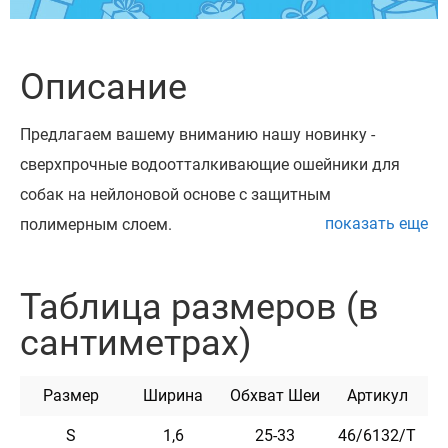
Описание
Предлагаем вашему вниманию нашу новинку -
сверхпрочные водоотталкивающие ошейники для
собак на нейлоновой основе с защитным
показать еще
полимерным слоем.
Уникальный, неимоверно прочный и долговечный
материал обеспечивает износостойкость ошейника в
Таблица размеров (в
любых условиях - он не впитывает влагу, грязь,
сантиметрах)
запахи, не тяжелеет в воде, остается гибким даже при
экстремальных температурах. Ошейник не
Размер
Ширина
Обхват Шеи
Артикул
растягивается, выдерживает очень большие
нагрузки.
S
1,6
25-33
46/6132/Т