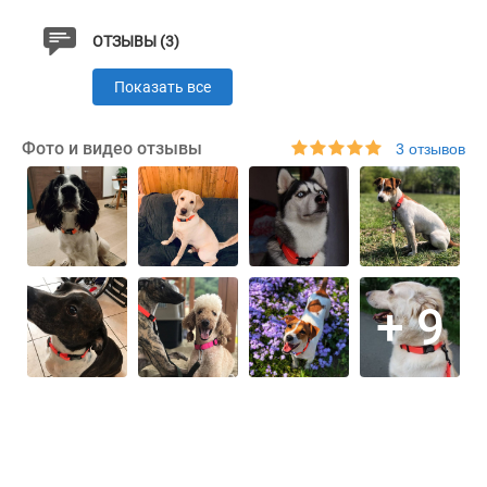
Ошейник доступен в таких цветах: розовый, зеленый,
ОТЗЫВЫ (3)
голубой, оранжевый и черный.
Показать все
Чтобы выбрать подходящий по размеру ошейник,
измерьте обхват шеи вашей собаки гибкой
Фото и видео отзывы
3 отзывов
сантиметровой лентой и сверьте полученные данные
с информацией в таблице.
+ 9
Характеристики
Материал
Водоотталкивающий
Пряжка
Метал