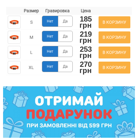
Размер
Гравировка
Цена
185
Нет
Да
В КОРЗИНУ
S
грн
219
Нет
Да
В КОРЗИНУ
M
грн
253
Нет
Да
В КОРЗИНУ
L
грн
270
Нет
Да
В КОРЗИНУ
XL
грн