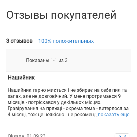
Отзывы покупателей
3 отзывов
100% положительных
Показаны 1-1 из 3
Нашийник
Н
Нашийник гарно миється і не збирає на себе пил та
Т
запах, але не довговічний. У мене протримався 9
м
місяців - потріскався у декількох місцях.
в
Гравірування на пряжці - окрема тема - витерлося за
4 місяці, тож це неякісно - не рекомендую робити -
показать еще
гроші на вітер. Краще окремо замовити адреснік.
Адресники тут гарні
Oksana,
01.09.23
Гі