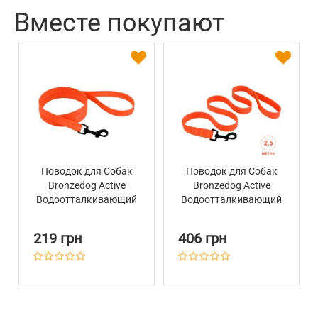
Цвет
Оранжевый
Вместе покупают
Поводок для Собак
Поводок для Собак
Bronzedog Active
Bronzedog Active
Водоотталкивающий
Водоотталкивающий
с Защитным
с Защитным
Полимерным
Полимерным
219 грн
406 грн
Покрытием
Покрытием
Оранжевый
Оранжевый