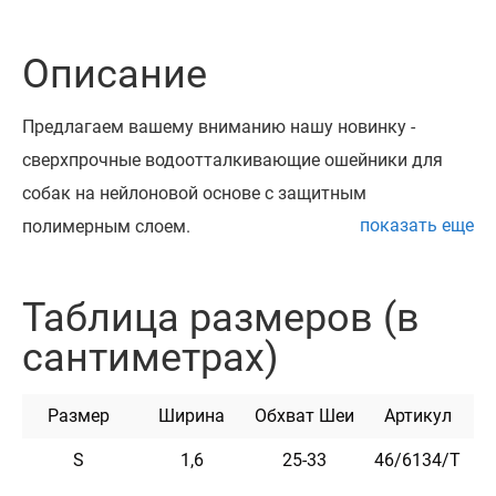
Описание
Предлагаем вашему вниманию нашу новинку -
сверхпрочные водоотталкивающие ошейники для
собак на нейлоновой основе с защитным
показать еще
полимерным слоем.
Уникальный, неимоверно прочный и долговечный
материал обеспечивает износостойкость ошейника в
Таблица размеров (в
любых условиях - он не впитывает влагу, грязь,
сантиметрах)
запахи, не тяжелеет в воде, остается гибким даже при
экстремальных температурах. Ошейник не
Размер
Ширина
Обхват Шеи
Артикул
растягивается, выдерживает очень большие
нагрузки.
S
1,6
25-33
46/6134/Т
Благодаря своей прочности, этот ошейник отлично