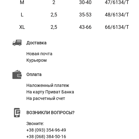
M
2
30-40
47/6134/Т
подойдет для собак крупных пород. Он легко моется
L
2,5
35-53
48/6134/Т
под проточной водой, не требует просушки и особого
ухода. Это удачный выбор для собаковладельцев,
XL
2,5
43-66
66/6134/Т
которые любят активный отдых и не хотят тратить
Доставка
время на уход за амуницией.
Новая почта
Ошейник укомплектован прочной металлической
Курьером
пряжкой с возможностью нанесения гравировки.
На пряжке можно награвировать любую
Оплата
информацию, например: кличка домашнего
Наложенный платеж
животного, контактные данные, адрес, номер
На карту Приват Банка
На расчетный счет
микрочипа и т.п.
На ошейнике размера XS, S желательно размещать
ВОЗНИКЛИ ВОПРОСЫ?
не более 2 строк гравировки.
Звоните:
Текст наносится с помощью лазера, поэтому со
+38 (093) 354-96-49
+38 (068) 384-50-16
временем он не стирается и не тускнеет.