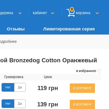
0
ддержка
кабинет
корзина
Отзывы
Лимитированная серия
одробнее
кой Bronzedog Сotton Оранжевый
в избранное
Гравировка
Цена
119 грн
Нет
Да
В КОРЗИНУ
139 грн
Нет
Да
В КОРЗИНУ