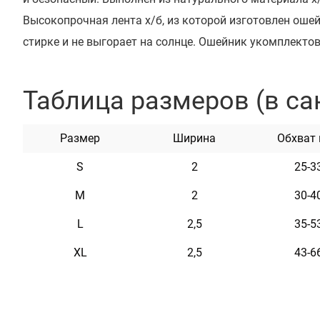
Высокопрочная лента х/б, из которой изготовлен ошейн
стирке и не выгорает на солнце. Ошейник укомплекто
пряжкой с возможностью нанесения гравировки. На 
любую информацию, например: кличка домашнего жив
Таблица размеров (в са
адрес, номер микрочипа и т.п. Текст наносится с помо
временем он не стирается и не тускнеет. Этот ошейни
Размер
Ширина
Обхват
два ряда светоотражающих элементов и не боится вод
S
2
25-3
неприхотлив в уходе.
M
2
30-4
Характеристики
L
2,5
35-5
XL
2,5
43-6
Материал
Брезе
Фурнитура
Метал