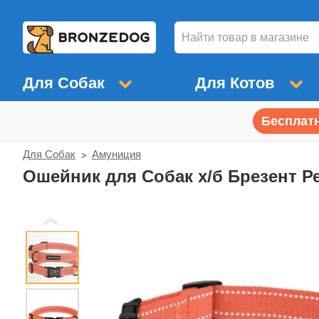
Для Собак
Для Котов
Бесплатн
Для Собак
Амуниция
Ошейник для Собак х/б Брезент 
❮