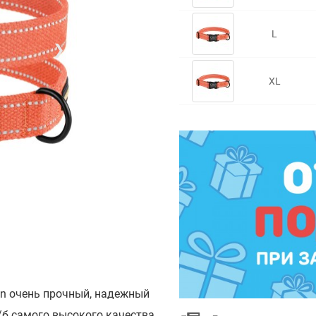
L
❯
XL
n очень прочный, надежный
/б самого высокого качества.