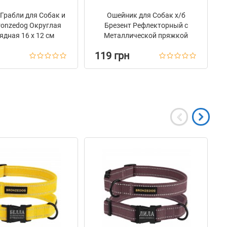
Грабли для Собак и
Ошейник для Собак х/б
ronzedog Округлая
Брезент Рефлекторный c
дная 16 х 12 см
Металлической пряжкой
Bronzedog Сotton
119 грн
Васильковый