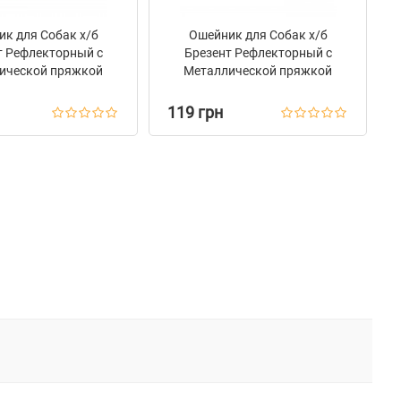
к для Собак х/б
Ошейник для Собак х/б
т Рефлекторный c
Брезент Рефлекторный c
ической пряжкой
Металлической пряжкой
og Сotton Желтый
Bronzedog Сotton Черри
119 грн