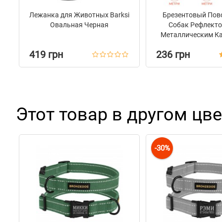
Лежанка для Животных Barksi
Брезентовый Пов
Овальная Черная
Собак Рефлекто
Металлическим К
на Замке Barksi 
419 грн
236 грн
Этот товар в другом цве
-30%