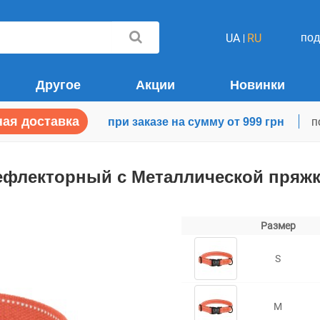
по
UA
RU
Другое
Акции
Новинки
ая доставка
при заказе на сумму от 999 грн
п
Рефлекторный c Металлической пряж
Размер
S
M