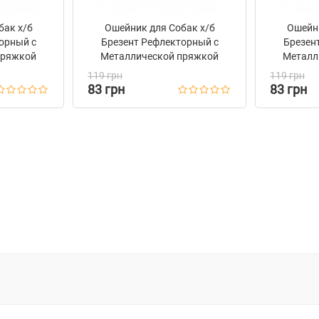
бак х/б
Ошейник для Собак х/б
Ошейни
орный c
Брезент Рефлекторный c
Брезен
пряжкой
Металлической пряжкой
Металл
n Серый
Bronzedog Сotton Изумрудный
Bronzed
119 грн
119 грн
83 грн
83 грн