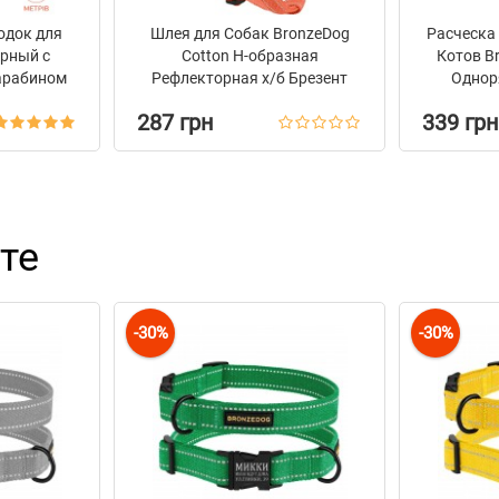
одок для
Шлея для Собак BronzeDog
Расческа 
рный с
Сotton Н-образная
Котов B
арабином
Рефлекторная х/б Брезент
Одноря
Оранжевый
Оранжевая
287 грн
339 грн
те
-30%
-30%