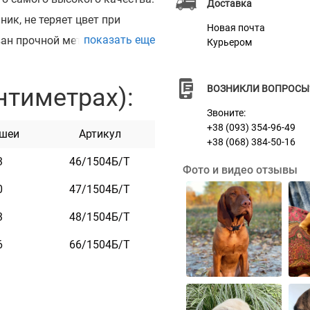
Доставка
ик, не теряет цвет при
Новая почта
показать еще
ван прочной металлической
Курьером
пряжке можно награвировать
отного, контактные данные,
нтиметрах):
ВОЗНИКЛИ ВОПРОСЫ
щью лазера, поэтому со
Звоните:
к приятный на ощупь, имеет
+38 (093) 354-96-49
 шеи
Артикул
+38 (068) 384-50-16
ы. Он практичен и
3
46/1504Б/Т
Фото и видео отзывы
0
47/1504Б/Т
3
48/1504Б/Т
6
66/1504Б/Т
нт
л