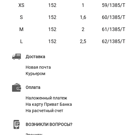
XS
152
1
59/1385/T
S
152
1,6
60/1385/Т
M
152
2
61/1385/Т
Характеристики
L
152
2,5
62/1385/Т
Материал
Нейлон
Доставка
Фурнитура
Металл с Карбоновым Покрытием
Новая почта
Курьером
Оплата
Наложенный платеж
На карту Приват Банка
На расчетный счет
ВОЗНИКЛИ ВОПРОСЫ?