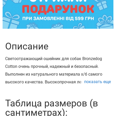
Описание
Светоотражающий ошейник для собак Bronzedog
Cotton очень прочный, надежный и безопасный.
Выполнен из натурального материала х/б самого
показать еще
высокого качества. Высокопрочная лента х/б, из
которой изготовлен ошейник, не теряет цвет при
стирке и не выгорает на солнце. Ошейник
Таблица размеров (в
укомплектован высококачественной пластиковой
сантиметрах):
пряжкой с замком «Safe Lock», который