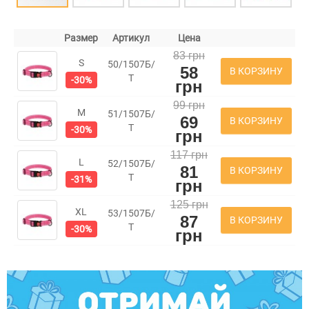
Размер
Артикул
Цена
83 грн
S
50/1507Б/
58
В КОРЗИНУ
Т
-30%
грн
99 грн
M
51/1507Б/
69
В КОРЗИНУ
Т
-30%
грн
117 грн
L
52/1507Б/
81
В КОРЗИНУ
Т
-31%
грн
125 грн
XL
53/1507Б/
87
В КОРЗИНУ
Т
-30%
грн