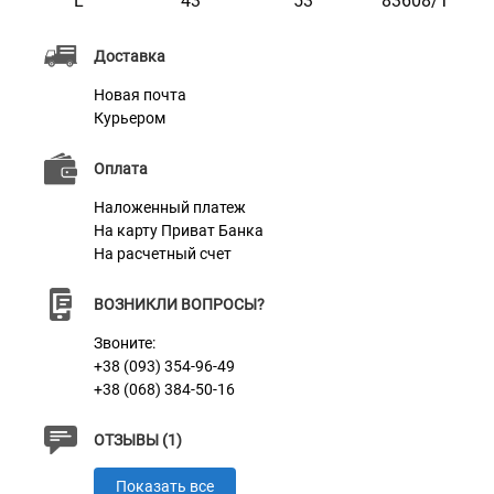
L
43
53
83608/Т
подобрать размер необходимый питомцу. Доступна в
Доставка
семи цветах и в семи размерах.
Новая почта
Курьером
Характеристики
Оплата
Наложенный платеж
Материал
3D сетка + Нейлон
На карту Приват Банка
На расчетный счет
Пряжка
Пластик
Цвет
Ментол
ВОЗНИКЛИ ВОПРОСЫ?
Звоните:
+38 (093) 354-96-49
+38 (068) 384-50-16
ОТЗЫВЫ (1)
Показать все