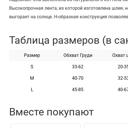
Высокопрочная лента, из которой изготовлена шлея, не
выгорает на солнце. Н-образная конструкция позволя
нагрузку Укомплектована высококачественными пла
Обхват регулируется. Эта шлея мягкая на ощупь и гиб
Таблица размеров (в са
неприхотлива в уходе.
Размер
Обхват Груди
Охват 
Характеристики
S
33-62
20-3
M
40-70
32-5
Материал
Брезен
L
45-85
40-6
Цвет
Черри
Фурнитура
Пласти
Вместе покупают