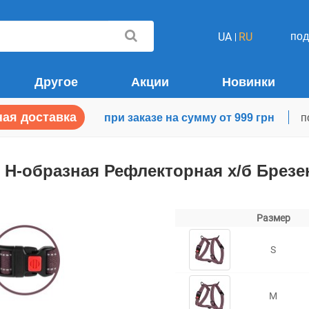
по
UA
RU
Другое
Акции
Новинки
ая доставка
при заказе на сумму от 999 грн
п
 Н-образная Рефлекторная х/б Брезе
Размер
S
M