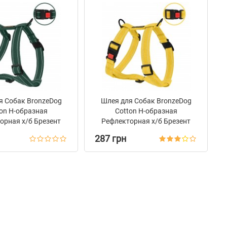
я Собак BronzeDog
Шлея для Собак BronzeDog
on Н-образная
Сotton Н-образная
орная х/б Брезент
Рефлекторная х/б Брезент
Зеленая
Желтая
287 грн