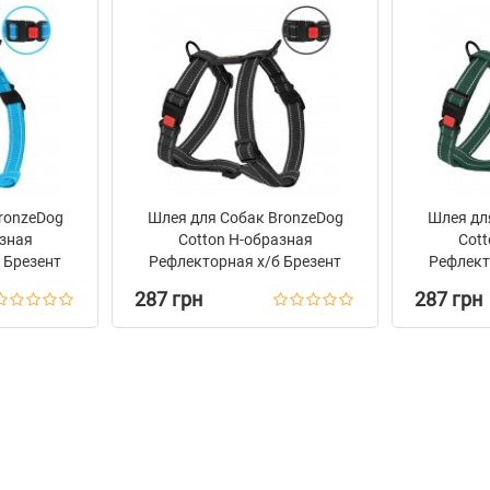
ronzeDog
Шлея для Собак BronzeDog
Шлея дл
азная
Сotton Н-образная
Сott
 Брезент
Рефлекторная х/б Брезент
Рефлект
Графит
287 грн
287 грн