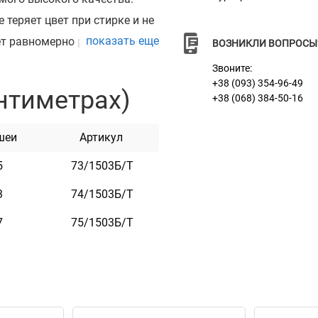
 теряет цвет при стирке и не
показать еще
ет равномерно распределить
ВОЗНИКЛИ ВОПРОСЫ
стиковыми пряжками.
Звоните:
кая. Она практична и
+38 (093) 354-96-49
нтиметрах)
+38 (068) 384-50-16
шеи
Артикул
5
73/1503Б/Т
3
74/1503Б/Т
т
7
75/1503Б/Т
к