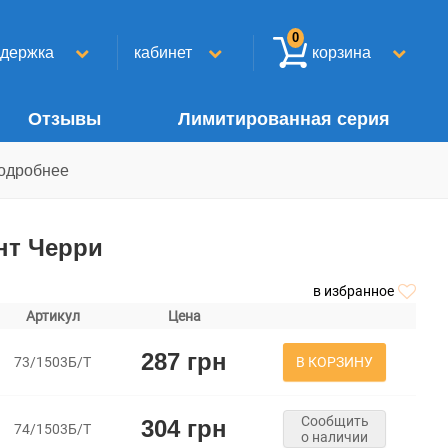
0
ддержка
кабинет
корзина
Отзывы
Лимитированная серия
одробнее
нт Черри
в избранное
Артикул
Цена
287 грн
В КОРЗИНУ
73/1503Б/Т
Сообщить
304 грн
74/1503Б/Т
о наличии