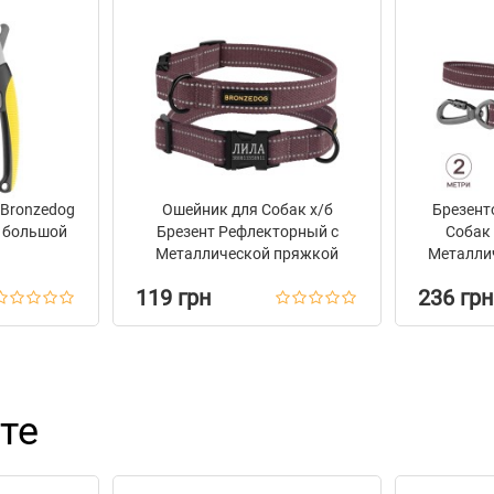
 Bronzedog
Ошейник для Собак х/б
Брезент
 большой
Брезент Рефлекторный c
Собак
Металлической пряжкой
Металли
Bronzedog Сotton Черри
на За
119 грн
236 грн
те