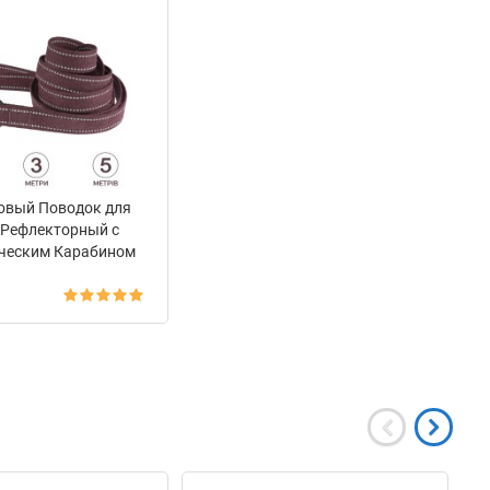
овый Поводок для
 Рефлекторный с
ческим Карабином
мке Barksi Черри