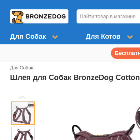
Для Собак
Для Котов
Бесплатн
Для Собак
Шлея для Собак BronzeDog Сotton
❮