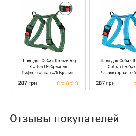
Шлея для Собак BronzeDog
Шлея для Собак B
Сotton Н-образная
Сotton Н-обр
Рефлекторная х/б Брезент
Рефлекторная х/б
Армейская
Голубая
287 грн
287 грн
Отзывы покупателей