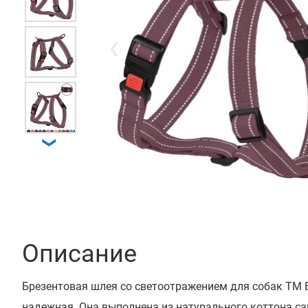
❮
❯
Описание
Брезентовая шлея со светоотражением для собак ТМ 
надежная. Она выполнена из натурального коттона са