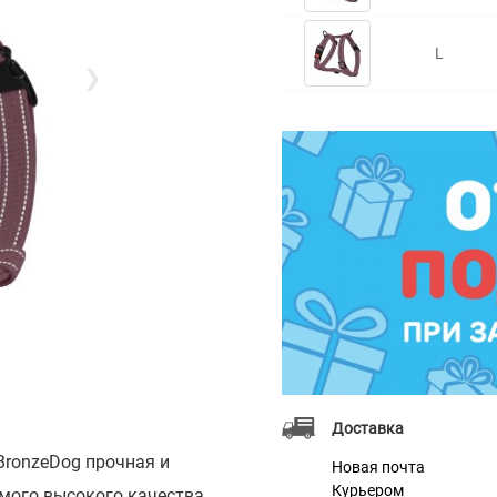
L
❯
Доставка
BronzeDog прочная и
Новая почта
Курьером
мого высокого качества.