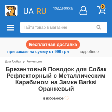
0
поддержка
UA
RU
Бесплатная доставка
при заказе на сумму от 999 грн
подробнее
Для Собак
Амуниция
Брезентовый Поводок для Собак
Рефлекторный с Металлическим
Карабином на Замке Barksi
Оранжевый
в избранное