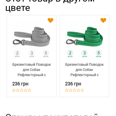
цвете
Брезентовый Поводок
Брезентовый Поводок
для Собак
для Собак
Рефлекторный с
Рефлекторный с
Металлическим
Металлическим
236 грн
236 грн
Карабином на Замке
Карабином на Замке
Barksi Серый
Barksi Изумрудный