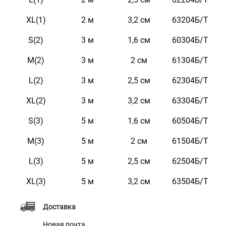
уходе.
XL(1)
2 м
3,2 см
63204Б/Т
S(2)
3 м
1,6 см
60304Б/Т
Характеристики
M(2)
3 м
2 см
61304Б/Т
Материал
Брезент
L(2)
3 м
2,5 см
62304Б/Т
Цвет
Оранжевый
XL(2)
3 м
3,2 см
63304Б/Т
Фурнитура
Металл
S(3)
5 м
1,6 см
60504Б/Т
M(3)
5 м
2 см
61504Б/Т
L(3)
5 м
2,5 см
62504Б/Т
XL(3)
5 м
3,2 см
63504Б/Т
Доставка
Новая почта