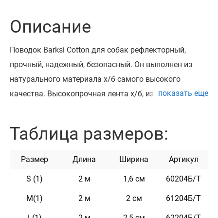
Описание
Поводок Barksi Cotton для собак рефлекторный,
прочный, надежный, безопасный. Он выполнен из
натурального материала х/б самого высокого
показать еще
качества. Высокопрочная лента х/б, из которой
изготовлен поводок, не теряет цвет при стирке и не
выгорает на солнце. Поводок укомплектован
Таблица размеров:
мощным цельно литым карабином с фиксатором
предотвращающий произвольное раскрытие
Размер
Длина
Ширина
Артикул
карабина, который позволит постоянно держать
S (1)
2 м
1,6 см
60204Б/Т
вашего питомца под контролем. Поводок приятен на
ощупь, имеет два ряда светоотражающих элементов
M(1)
2 м
2 см
61204Б/Т
и не боится воды. Он практичен и неприхотлив в
L(1)
2 м
2,5 см
62204Б/Т