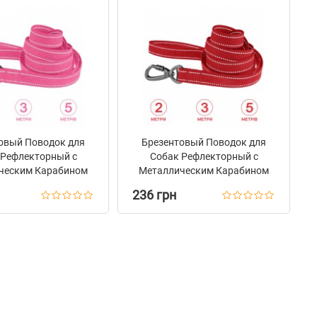
овый Поводок для
Брезентовый Поводок для
 Рефлекторный с
Собак Рефлекторный с
ческим Карабином
Металлическим Карабином
е Barksi Розовый
на Замке Barksi Красный
236 грн