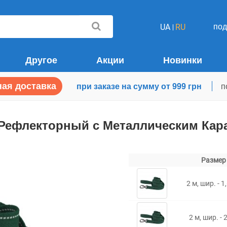
по
UA
RU
Другое
Акции
Новинки
ая доставка
при заказе на сумму от 999 грн
п
Рефлекторный с Металлическим Кара
Размер
2 м, шир. - 1
2 м, шир. - 