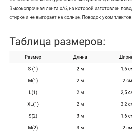
Высокопрочная лента х/б, из которой изготовлен повод
стирке и не выгорает на солнце. Поводок укомплект
карабином с фиксатором предотвращающий произвол
который позволит постоянно держать вашего питомца
Таблица размеров:
приятен на ощупь, имеет два ряда светоотражающих э
Он практичен и неприхотлив в уходе.
Размер
Длина
Шири
S (1)
2 м
1,6 с
Характеристики
M(1)
2 м
2 с
L(1)
2 м
2,5 с
Материал
Брезен
Цвет
XL(1)
2 м
Зелены
3,2 с
Фурнитура
Металл
S(2)
3 м
1,6 с
M(2)
3 м
2 с