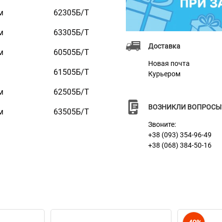
м
62305Б/Т
м
63305Б/Т
Доставка
м
60505Б/Т
Новая почта
м
61505Б/Т
Курьером
м
62505Б/Т
ВОЗНИКЛИ ВОПРОСЫ
м
63505Б/Т
Звоните:
+38 (093) 354-96-49
+38 (068) 384-50-16