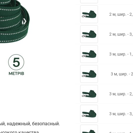
2 м, шир. - 2
❯
2 м, шир. - 3
3 м, шир. - 1
3 м, шир. - 
3 м, шир. - 2
3 м, шир. - 3
ый, надежный, безопасный.
ысокого качества.