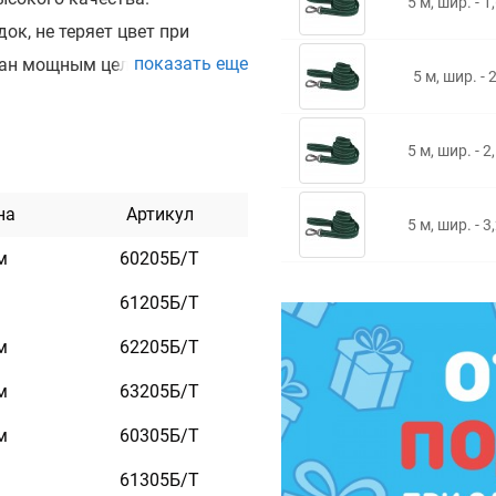
5 м, шир. - 1
ок, не теряет цвет при
показать еще
ован мощным цельно литым
5 м, шир. - 
ьное раскрытие карабина,
 под контролем. Поводок
5 м, шир. - 2
лементов и не боится воды.
на
Артикул
5 м, шир. - 3
м
60205Б/Т
м
61205Б/Т
м
62205Б/Т
т
й
м
63205Б/Т
м
60305Б/Т
м
61305Б/Т