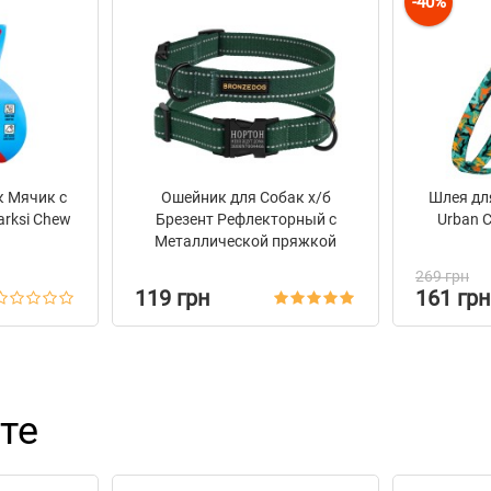
-40%
к Мячик с
Ошейник для Собак х/б
Шлея дл
rksi Chew
Брезент Рефлекторный c
Urban 
Металлической пряжкой
Bronzedog Сotton Зеленый
269 грн
119 грн
161 грн
те