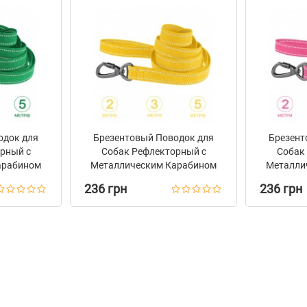
одок для
Брезентовый Поводок для
Брезент
рный с
Собак Рефлекторный с
Собак
арабином
Металлическим Карабином
Металли
зумрудный
на Замке Barksi Желтый
на Замк
236 грн
236 грн