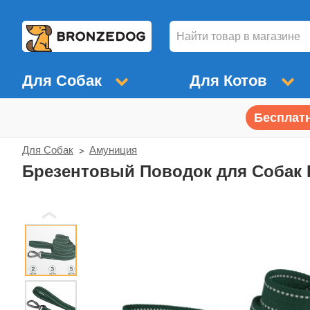
Для Собак
Для Котов
Бесплатн
Для Собак
Амуниция
Брезентовый Поводок для Собак 
❮