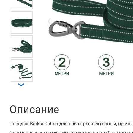
❮
❯
Описание
Поводок Barksi Cotton для собак рефлекторный, прочн
Он выполнен из натурального материала х/б самого в