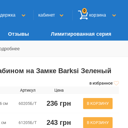
0
ддержка
кабинет
корзина
Отзывы
Лимитированная серия
одробнее
бином на Замке Barksi Зеленый
в избранное
Артикул
Цена
236 грн
В КОРЗИНУ
,6 см
60205Б/Т
243 грн
В КОРЗИНУ
2 см
61205Б/Т