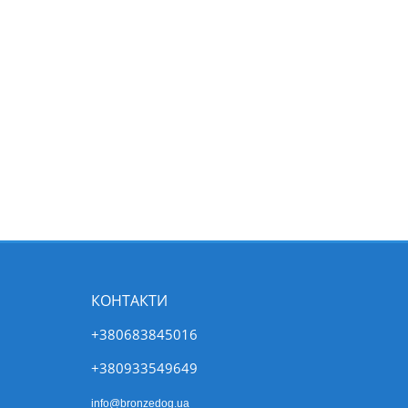
КОНТАКТИ
+380683845016
+380933549649
info@bronzedog.ua