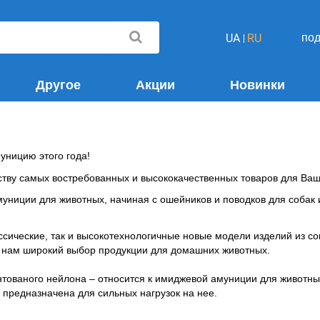
по
UA
RU
Другое
Акции
Новинки
уницию этого года!
тву самых востребованных и высококачественных товаров для Ва
униции для животных, начиная с ошейников и поводков для собак 
ссические, так и высокотехнологичные новые модели изделий из с
ть нам широкий выбор продукции для домашних животных.
нтованого нейлона – относится к имиджевой амуниции для животных
 предназначена для сильных нагрузок на нее.