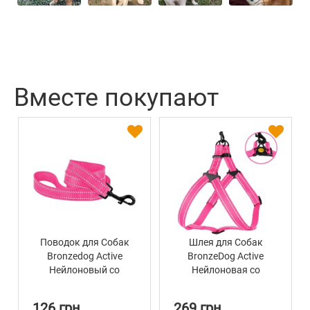
Вместе покупают
Поводок для Собак
Шлея для Собак
Bronzedog Active
BronzeDog Active
Нейлоновый со
Нейлоновая со
Светоотражением
Светоотражением
Розовый
Розовая
126 грн
269 грн