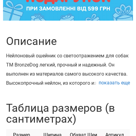
Описание
Нейлоновый ошейник со светоотражением для собак
ТМ BronzeDog легкий, прочный и надежный. Он
выполнен из материалов самого высокого качества.
показать еще
Высокопрочный нейлон, из которого изготовлен
ошейник, не теряет цвет при стирке и не выгорает на
солнце.
Таблица размеров (в
Ошейник выполнен с вплетением светоотражающей
сантиметрах)
нити и укомплектован прочной металлической
пряжкой с возможностью нанесения гравировки.
Размер
Ширина
Обхват Шеи
Артикул