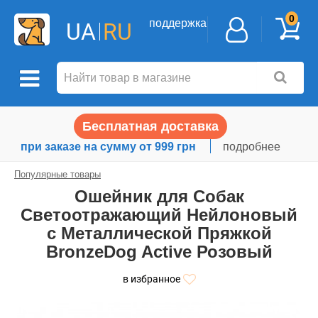
0
поддержка
UA
RU
Бесплатная доставка
при заказе на сумму от 999 грн
подробнее
Популярные товары
Ошейник для Собак
Светоотражающий Нейлоновый
с Металлической Пряжкой
BronzeDog Active Розовый
в избранное