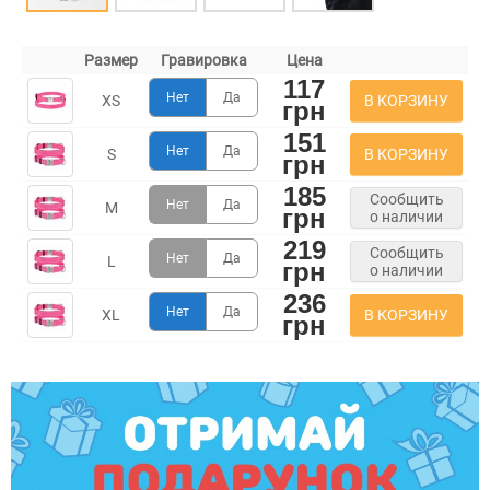
Размер
Гравировка
Цена
117
Нет
Да
В КОРЗИНУ
XS
грн
151
Нет
Да
В КОРЗИНУ
S
грн
185
Сообщить
Нет
Да
M
грн
о наличии
219
Сообщить
Нет
Да
L
грн
о наличии
236
Нет
Да
В КОРЗИНУ
XL
грн