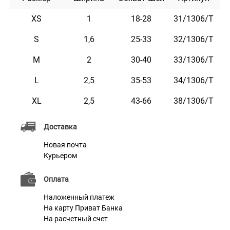
На пряжке можно награвировать любую
информацию, например: кличка домашнего
XS
1
18-28
31/1306/Т
животного, контактные данные, адрес, номер
S
1,6
25-33
32/1306/Т
микрочипа и т.п.
M
2
30-40
33/1306/Т
На ошейнике размера S желательно размещать не
более 2 строк гравировки.
L
2,5
35-53
34/1306/Т
Текст наносится с помощью лазера, поэтому со
XL
2,5
43-66
38/1306/T
временем он не стирается и не тускнеет.
Этот ошейник мягкий на ощупь, гибкий, не боится
Доставка
воды, практичен и неприхотлив в уходе.
Новая почта
Курьером
Доступен в черном, синем, красном, салатовом,
бирюзовом, розовом, фиолетовом и оранжевом
Оплата
цветах.
Наложенный платеж
На карту Приват Банка
На расчетный счет