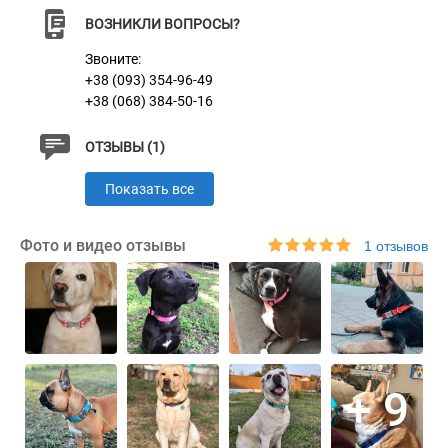
ВОЗНИКЛИ ВОПРОСЫ?
Характеристики
Звоните:
+38 (093) 354-96-49
+38 (068) 384-50-16
Материал
Нейлон
ОТЗЫВЫ (1)
Пряжка
Метал
Показать все
Цвет
Розовый
Фото и видео отзывы
1 отзывов
+ 9