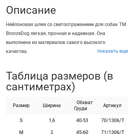
Описание
Нейлоновая шлея со светоотражением для собак ТМ
BronzeDog легкая, прочная и надежная. Она
выполнена из материалов самого высокого
показать еще
качества.
Высокопрочный нейлон, из которого изготовлена
шлея, не теряет цвет при стирке и не выгорает на
Таблица размеров (в
солнце.
сантиметрах)
Шлея изготовлена с вплетением светоотражающей
нити и укомплектована высококачественной
Обхват
пластиковой пряжкой. Обхват регулируется.
Размер
Ширина
Артикул
Груди
Эта шлея мягкая на ощупь, гибкая и не боится
S
1,6
40-53
70/1306/Т
воды. Она практична и неприхотлива в уходе.
Доступна в черном, синем, красном, салатовом,
M
2
45-60
71/1306/Т