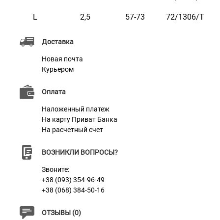
бирюзовом, розовом, фиолетовом и оранжевом
L
2,5
57-73
72/1306/Т
цветах.
Доставка
Новая почта
Курьером
Характеристики
Оплата
Наложенный платеж
На карту Приват Банка
Материал
Нейлон
На расчетный счет
Цвет
Розовый
ВОЗНИКЛИ ВОПРОСЫ?
Фурнитура
Пластик
Звоните:
+38 (093) 354-96-49
+38 (068) 384-50-16
ОТЗЫВЫ (0)