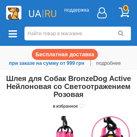
0
поддержка
UA
RU
Бесплатная доставка
при заказе на сумму от 999 грн
подробнее
Шлея для Собак BronzeDog Active
Нейлоновая со Светоотражением
Розовая
в избранное