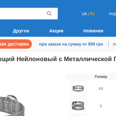
по
UA
RU
Другое
Акции
Новинки
ая доставка
при заказе на сумму от 999 грн
п
щий Нейлоновый с Металлической П
Размер
XS
S