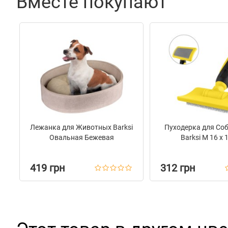
Характеристики
Вместе покупают
Материал
Нейло
Пряжка
Метал
Цвет
Серый
Лежанка для Животных Barksi
Пуходерка для Со
Овальная Бежевая
Barksi M 16 х 
419 грн
312 грн