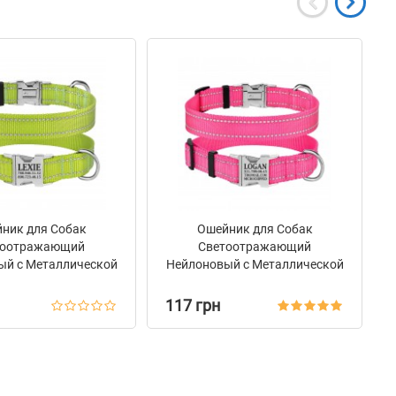
ник для Собак
Ошейник для Собак
тоотражающий
Светоотражающий
ый с Металлической
Нейлоновый с Металлической
 BronzeDog Active
Пряжкой BronzeDog Active
Салатовый
Розовый
117 грн