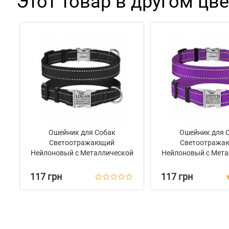
Этот товар в другом цве
Ошейник для Собак
Ошейник для 
Светоотражающий
Светоотража
Нейлоновый с Металлической
Нейлоновый с Мета
Пряжкой BronzeDog Active
Пряжкой BronzeDo
Черный
Фиолетов
117 грн
117 грн