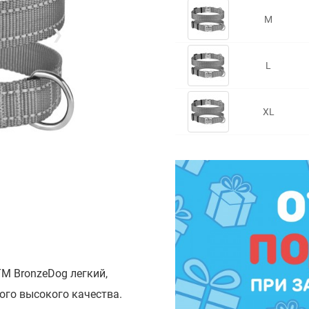
M
❯
L
XL
М BronzeDog легкий,
ого высокого качества.