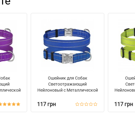
те
Собак
Ошейник для Собак
Ошей
ющий
Светоотражающий
Све
ллической
Нейлоновый с Металлической
Нейлонов
g Active
Пряжкой BronzeDog Active
Пряжкой
ый
Синий
117 грн
117 грн