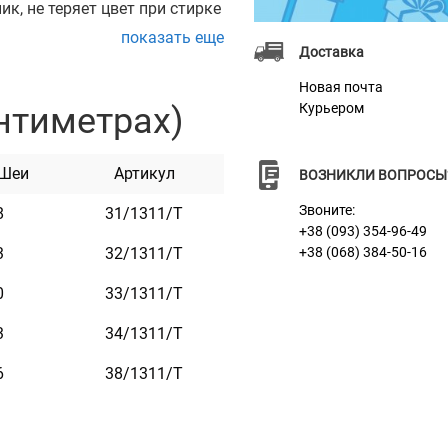
к, не теряет цвет при стирке
показать еще
Доставка
ти и укомплектован прочной
Новая почта
равировки.
нтиметрах)
Курьером
 например: кличка
ер микрочипа и т.п.
 Шеи
Артикул
ВОЗНИКЛИ ВОПРОСЫ
е 2 строк гравировки.
Звоните:
8
31/1311/Т
ем он не стирается и не
+38 (093) 354-96-49
3
32/1311/Т
+38 (068) 384-50-16
, практичен и неприхотлив в
0
33/1311/Т
3
34/1311/Т
6
38/1311/T