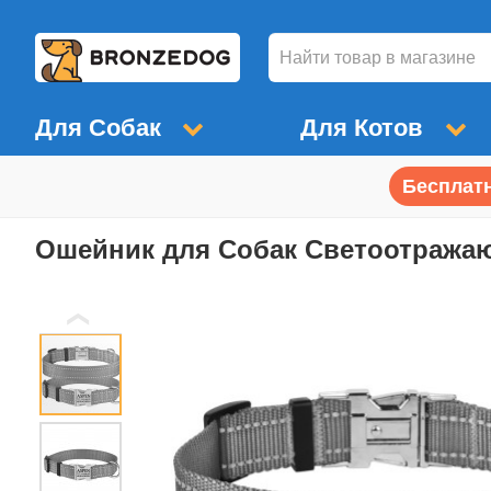
Для Собак
Для Котов
Бесплатн
Ошейник для Собак Светоотражаю
❮