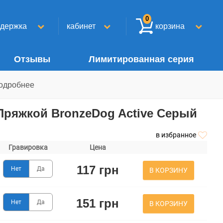
0
ддержка
кабинет
корзина
Отзывы
Лимитированная серия
одробнее
ряжкой BronzeDog Active Серый
в избранное
Гравировка
Цена
117 грн
Нет
Да
В КОРЗИНУ
151 грн
Нет
Да
В КОРЗИНУ