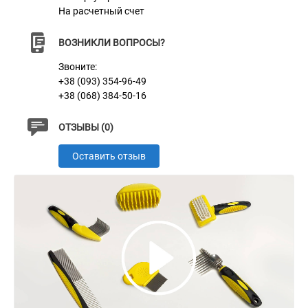
На расчетный счет
ВОЗНИКЛИ ВОПРОСЫ?
Характеристики
Звоните:
+38 (093) 354-96-49
Материал
Пластик + Нержавеющая сталь
+38 (068) 384-50-16
Цвет
Желтый
ОТЗЫВЫ (0)
Оставить отзыв