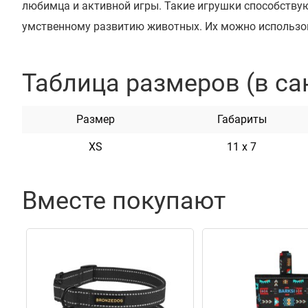
любимца и активной игры. Такие игрушки способству
умственному развитию животных. Их можно использов
на дому или на природе. Во время игры у собак разви
активируется мозговая деятельность, проявляется фи
Таблица размеров (в са
естественные инстинкты. Игрушки помогают безопасн
ваших животных чувствовать себя хищником. Идеаль
Размер
Габариты
пород собак и щенков. Серия доступна в нескольких я
XS
11 х 7
Вместе покупают