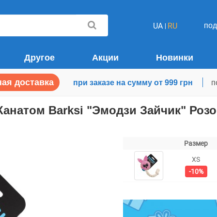
по
UA
RU
Другое
Акции
Новинки
ая доставка
при заказе на сумму от 999 грн
п
анатом Barksi "Эмодзи Зайчик" Розо
Размер
XS
-10%