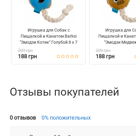
Игрушка для Собак с
Игрушка для С
Пищалкой и Канатом Barksi
Пищалкой и Канат
"Эмодзи Котик" Голубой 8 х 7
"Эмодзи Медве
см
Коричневый 8 х
209 грн
209 грн
188 грн
188 грн
Отзывы покупателей
0 отзывов
0% положительных