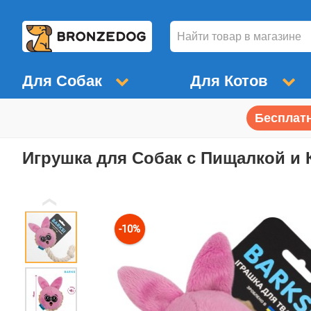
Для Собак
Для Котов
Бесплатн
Игрушка для Собак с Пищалкой и К
❮
-10%