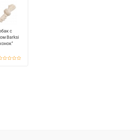
обак с
ом Barksi
жонок"
 7 см