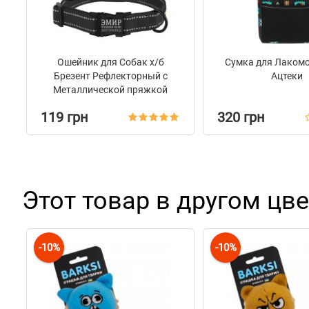
Ошейник для Собак х/б
Сумка для Лакомс
Брезент Рефлекторный c
Ацтеки
Металлической пряжкой
Bronzedog Сotton Графит
119 грн
320 грн
Этот товар в другом цве
-10%
-10%