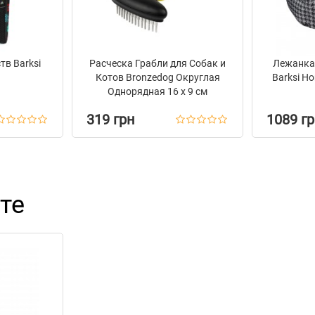
тв Barksi
Расческа Грабли для Собак и
Лежанка 
Котов Bronzedog Округлая
Barksi H
Однорядная 16 х 9 см
319 грн
1089 г
те