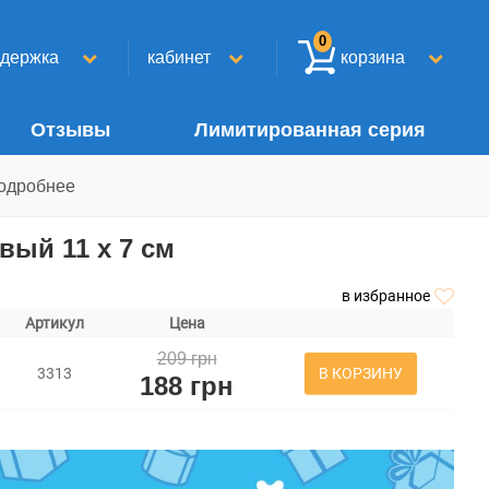
0
ддержка
кабинет
корзина
Отзывы
Лимитированная серия
одробнее
вый 11 х 7 см
в избранное
Артикул
Цена
209 грн
В КОРЗИНУ
3313
188 грн