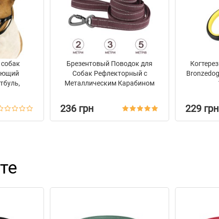
 собак
Брезентовый Поводок для
Когтерез
ающий
Собак Рефлекторный с
Bronzedo
тбуль,
Металлическим Карабином
 Черный
на Замке Barksi Черри
236 грн
229 грн
те