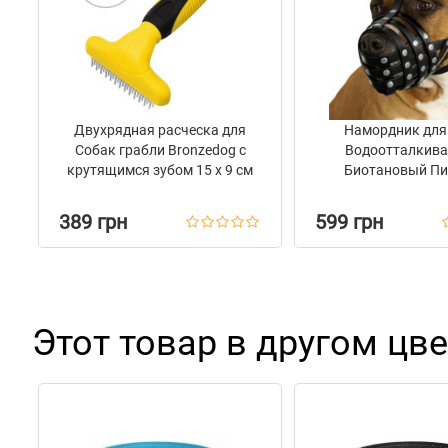
Двухрядная расческа для
Намордник для
Собак грабли Bronzedog с
Водоотталкив
крутящимся зубом 15 х 9 см
Биотановый Пи
Амстафф Barksi
389 грн
599 грн
Этот товар в другом цве