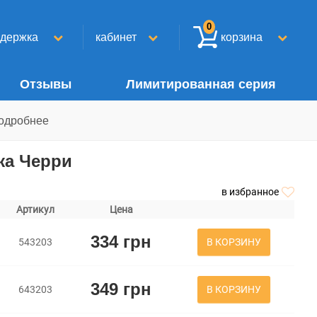
0
ддержка
кабинет
корзина
Отзывы
Лимитированная серия
одробнее
жа Черри
в избранное
Артикул
Цена
334 грн
В КОРЗИНУ
543203
349 грн
В КОРЗИНУ
643203