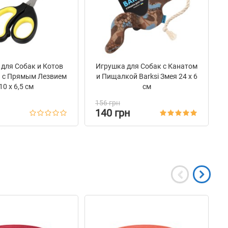
 для Собак и Котов
Игрушка для Собак с Канатом
g с Прямым Лезвием
и Пищалкой Barksi Змея 24 х 6
10 х 6,5 см
см
156 грн
140 грн