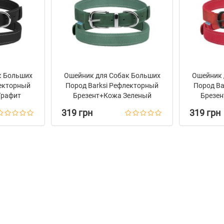
к Больших
Ошейник для Собак Больших
Ошейник 
лекторный
Пород Barksi Рефлекторный
Пород Ba
Графит
Брезент+Кожа Зеленый
Брезе
319 грн
319 грн