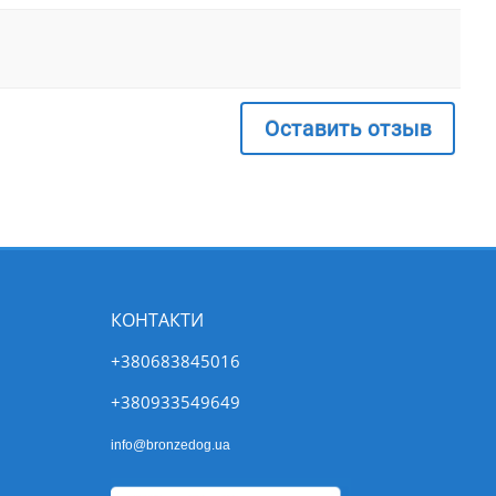
Оставить отзыв
КОНТАКТИ
+380683845016
+380933549649
info@bronzedog.ua