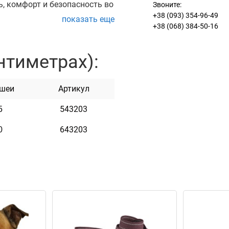
, комфорт и безопасность во
Звоните:
+38 (093) 354-96-49
показать еще
+38 (068) 384-50-16
зрывам, а элементы из
изделию аккуратный внешний
нтиметрах):
ская фурнитура имеет
ть ее надежность даже при
 шеи
Артикул
делает собаку более
543203
5
емя суток.
ных прогулок, дрессировки,
643203
0
ной кожи, прочного брезента
ссуаром для собак крупных