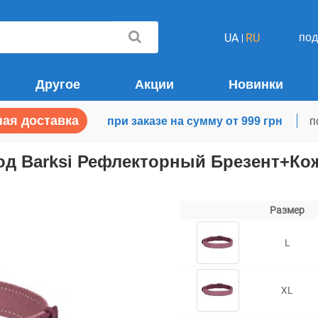
по
UA
RU
Другое
Акции
Новинки
ая доставка
при заказе на сумму от 999 грн
п
д Barksi Рефлекторный Брезент+Ко
Размер
L
XL