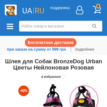
0
поддержка
UA
RU
Бесплатная доставка
при заказе на сумму от 999 грн
подробнее
Шлея для Собак BronzeDog Urban
Цветы Нейлоновая Розовая
в избранное
-40%