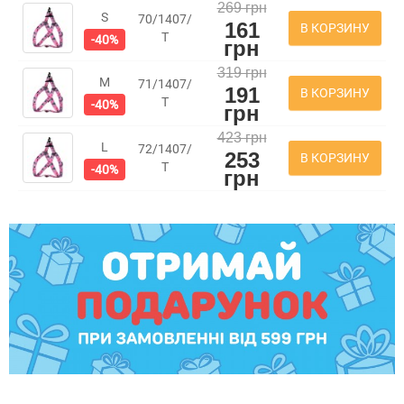
269 грн
S
70/1407/
161
В КОРЗИНУ
Т
-40%
грн
319 грн
M
71/1407/
191
В КОРЗИНУ
Т
-40%
грн
423 грн
L
72/1407/
253
В КОРЗИНУ
Т
-40%
грн