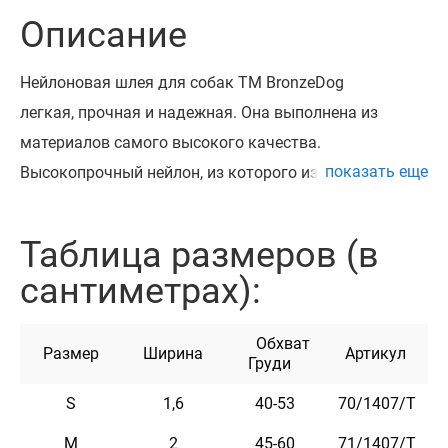
Описание
Нейлоновая шлея для собак ТМ BronzeDog
легкая, прочная и надежная. Она выполнена из
материалов самого высокого качества.
показать еще
Высокопрочный нейлон, из которого изготовлена
шлея, не теряет цвет при стирке и не выгорает на
солнце.
Таблица размеров (в
Шлея укомплектована высококачественной
сантиметрах):
пластиковой пряжкой. Обхват регулируется.
Эта шлея мягкая на ощупь, гибкая и не боится
Обхват
воды. Она практична и неприхотлива в уходе.
Размер
Ширина
Артикул
Груди
На шлее с помощью заклепок можно
S
1,6
40-53
70/1407/Т
закрепить адресник, на котором наши мастера могут
награвировать любую информацию по вашему
M
2
45-60
71/1407/Т