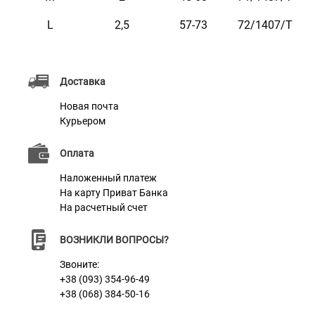
желанию, например: ваши контактные данные, адрес,
L
2,5
57-73
72/1407/Т
имя домашнего животного, номер микрочипа и т.п.
Текст наносится с помощью лазера, поэтому со
временем он не сотрется и не потускнеет.
Доставка
Новая почта
Курьером
Оплата
Характеристики
Наложенный платеж
На карту Приват Банка
На расчетный счет
Материал
Нейлон
ВОЗНИКЛИ ВОПРОСЫ?
Цвет
Розовый
Звоните:
Фурнитура
Металл
+38 (093) 354-96-49
+38 (068) 384-50-16