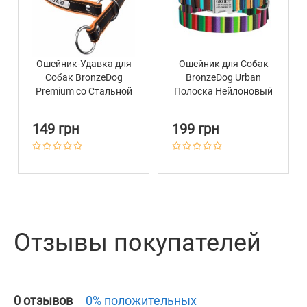
Ошейник-Удавка для
Ошейник для Собак
Собак BronzeDog
BronzeDog Urban
Premium со Стальной
Полоска Нейлоновый
Фурнитурой и
с Металлической
Адресником Черно-
Пряжкой
149 грн
199 грн
Оранжевый
Разноцветный
Отзывы покупателей
0 отзывов
0% положительных