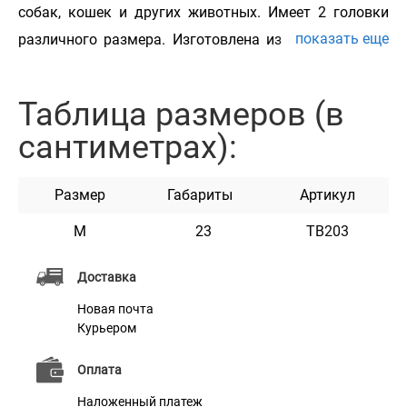
собак, кошек и других животных. Имеет 2 головки
показать еще
различного размера. Изготовлена из качественного
пластика и нейлоновых нитей необходимой
жесткости. Изогнутая форма позволяет очистить
Таблица размеров (в
зубы, клыки и десна даже в труднодоступных местах
сантиметрах):
пасти животного. Очень легко моется. Безопасна в
эксплуатации. Зубная щетка Barksi – незаменимая и
Размер
Габариты
Артикул
необходимая вещь для ухода за зубами, клыками и
деснами домашним питомцев любых размеров.
M
23
TB203
Доставка
Новая почта
Курьером
Характеристики
Оплата
Наложенный платеж