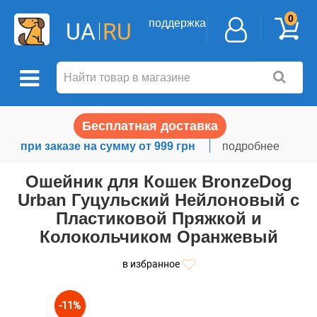
0
поддержка
UA
RU
Бесплатная доставка
при заказе на сумму от 999 грн
подробнее
Ошейник для Кошек BronzeDog
Urban Гуцульский Нейлоновый c
Пластиковой Пряжкой и
Колокольчиком Оранжевый
в избранное
-11%