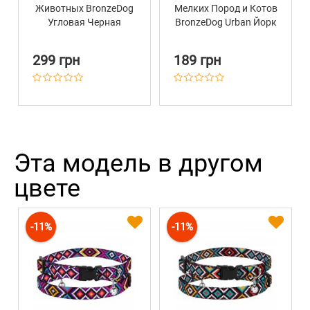
Животных BronzeDog
Мелких Пород и Котов
Угловая Черная
BronzeDog Urban Йорк
Ментол
299 грн
189 грн
Эта модель в другом
цвете
-11%
-11%