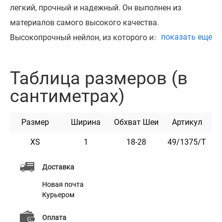
легкий, прочный и надежный. Он выполнен из
материалов самого высокого качества.
показать еще
Высокопрочный нейлон, из которого изготовлен
ошейник, не теряет цвет при стирке и не выгорает на
солнце.
Таблица размеров (в
Ошейник укомплектован пластиковой пряжкой,
сантиметрах)
которая раскрывается при натяжении и резинкой,
что обеспечивает безопастность животного.
Размер
Ширина
Обхват Шеи
Артикул
Этот ошейник мягкий на ощупь, гибкий и не боится
воды. Он практичен и неприхотлив в уходе.
XS
1
18-28
49/1375/Т
Доступен в разных расцветках.
Доставка
Новая почта
Курьером
Оплата