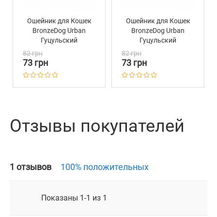
Ошейник для Кошек
Ошейник для Кошек
BronzeDog Urban
BronzeDog Urban
Гуцульский
Гуцульский
Нейлоновый c
Нейлоновый c
82 грн
82 грн
Пластиковой
Пластиковой
73 грн
73 грн
Пряжкой и
Пряжкой и
Колокольчиком
Колокольчиком
Фиолетовый
Ментол
Отзывы покупателей
1 отзывов
100% положительных
Показаны 1-1 из 1