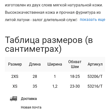
изготовлен из двух слоев мягкой натуральной кожи.
Высококачественная кожа и прочная фурнитура из
показать еще
литой латуни - залог длительной службы изделия.
Литая латунная фурнитура очень износостойкая и
прочная, гарантийный срок ее службы – более 20 лет.
Таблица размеров (в
Этот ошейник может быть укомплектован
сантиметрах)
адресником из латуни на заклепках с возможностью
нанесения до 4 строк текста в зависимости от его
Обхват
размера.
Размер
Длина
Ширина
Артикул
Шеи
Текст наносится высокоточным лазерным
2XS
28
1
18-25
53206/T
оборудованием.
Ошейник доступен в цветах: черный, горчичный,
XS
35
1,2
23-30
53216/T
коричневый, красный, бирюзовый, розовый и
Доставка
фиолетовый.
Новая почта