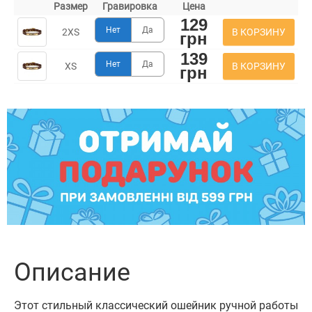
Размер
Гравировка
Цена
129
Нет
Да
В КОРЗИНУ
2XS
грн
139
Нет
Да
В КОРЗИНУ
XS
грн
Описание
Этот стильный классический ошейник ручной работы