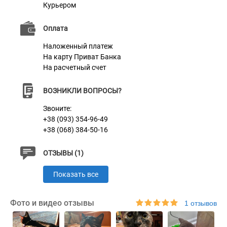
Курьером
Оплата
Наложенный платеж
Характеристики
На карту Приват Банка
На расчетный счет
Материал
Натуральная кожа
ВОЗНИКЛИ ВОПРОСЫ?
Пряжка
Литая Латунь
Звоните:
Цвет
+38 (093) 354-96-49
Коричневый
+38 (068) 384-50-16
ОТЗЫВЫ (1)
Показать все
Фото и видео отзывы
1 отзывов