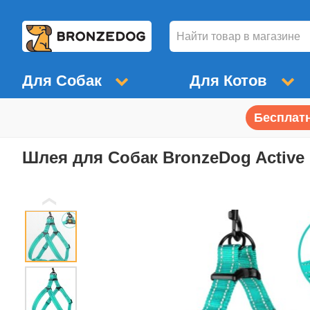
Для Собак
Для Котов
Бесплатн
Шлея для Собак BronzeDog Activ
❮