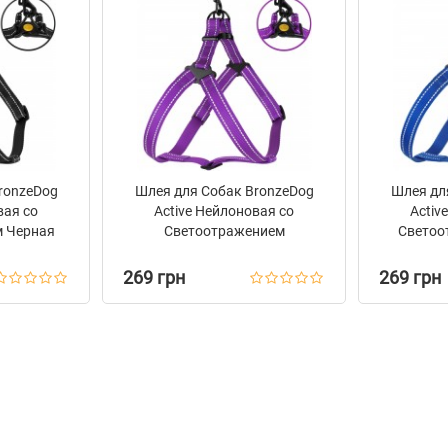
ronzeDog
Шлея для Собак BronzeDog
Шлея дл
вая со
Active Нейлоновая со
Activ
 Черная
Светоотражением
Светоо
Фиолетовая
269 грн
269 грн