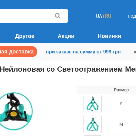
по
UA
RU
Другое
Акции
Новинки
ая доставка
при заказе на сумму от 999 грн
п
e Нейлоновая со Светоотражением М
Размер
S
M