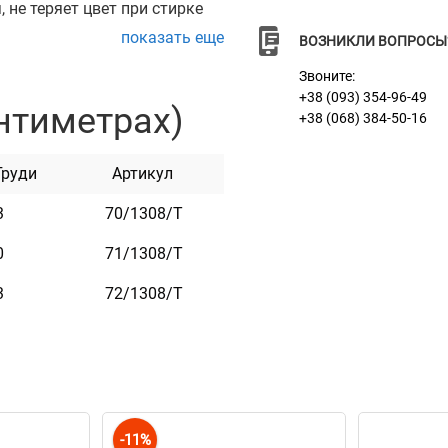
 не теряет цвет при стирке
показать еще
ВОЗНИКЛИ ВОПРОСЫ
ти и укомплектована
Звоните:
гулируется.
+38 (093) 354-96-49
нтиметрах)
+38 (068) 384-50-16
Она практична и неприхотлива
Груди
Артикул
зовом, розовом, фиолетовом и
3
70/1308/Т
0
71/1308/Т
3
72/1308/Т
-11%