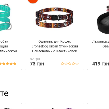
Собак
Ошейник для Кошек
Лежанка д
ющий
BronzeDog Urban Этнический
Ова
ллической
Нейлоновый c Пластиковой
g Active
Пряжкой и Колокольчиком
82 грн
ый
Оранжевый
73 грн
419 грн
те