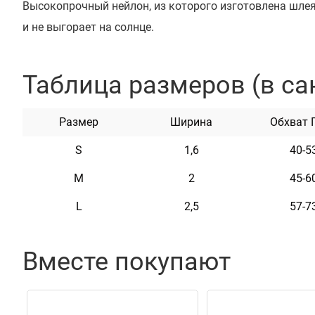
Высокопрочный нейлон, из которого изготовлена шлея,
и не выгорает на солнце.
Шлея изготовлена с вплетением светоотражающей ни
высококачественной пластиковой пряжкой. Обхват ре
Таблица размеров (в са
Эта шлея мягкая на ощупь, гибкая и не боится воды. 
в уходе.
Размер
Ширина
Обхват 
Доступна в черном, синем, красном, салатовом, бирю
S
1,6
40-5
оранжевом цветах.
M
2
45-6
L
2,5
57-7
Характеристики
Вместе покупают
Материал
Нейлон