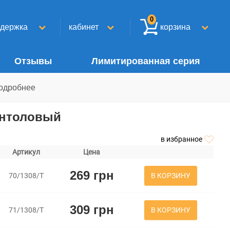
0
ддержка
кабинет
корзина
Отзывы
Лимитированная серия
одробнее
ентоловый
в избранное
Артикул
Цена
269 грн
В КОРЗИНУ
70/1308/Т
309 грн
В КОРЗИНУ
71/1308/Т