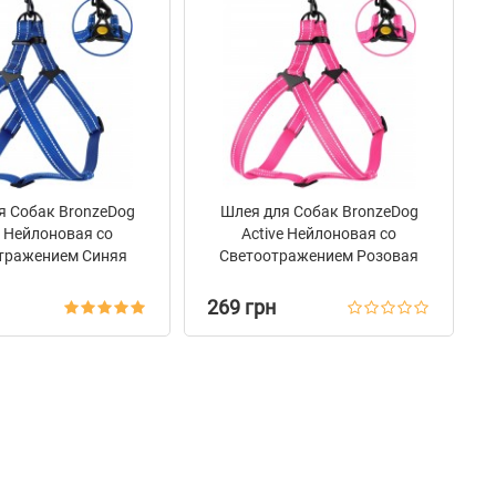
я Собак BronzeDog
Шлея для Собак BronzeDog
e Нейлоновая со
Active Нейлоновая со
тражением Синяя
Светоотражением Розовая
269 грн