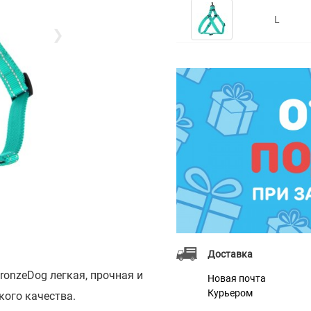
L
❯
Доставка
onzeDog легкая, прочная и
Новая почта
Курьером
кого качества.