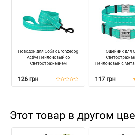
Цвет
Бирюзовый
Фурнитура
Пластик
Поводок для Собак Bronzedog
Ошейник для 
Active Нейлоновый со
Светоотража
Светоотражением
Нейлоновый с Мета
Ментоловый
Пряжкой BronzeDo
Ментолов
126 грн
117 грн
Этот товар в другом цве